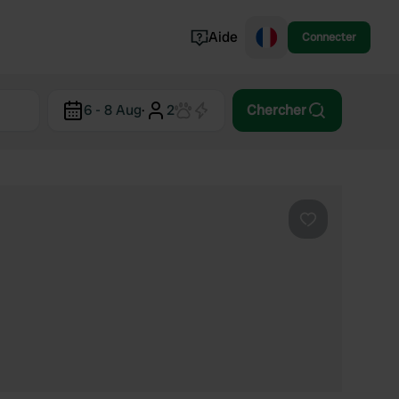
Aide
Connecter
Norvège
6 - 8 Aug
·
2
Chercher
Portugal
Danemark
Croatie
Voir tout...
Préféré