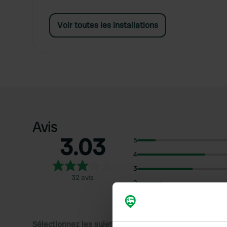
Voir toutes les installations
Avis
3.03
5
4
3
32 avis
2
1
Sélectionnez les sujets pour lire les critiques :