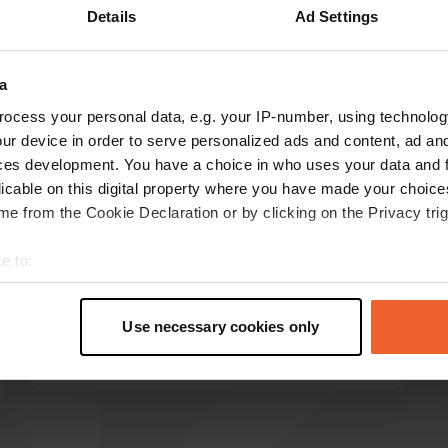
Details
Ad Settings
Montre plus
ire
(5)
a
les avis
ocess your personal data, e.g. your IP-number, using technolog
ur device in order to serve personalized ads and content, ad a
ces development. You have a choice in who uses your data and 
B.R.H.-Koomans
B
licable on this digital property where you have made your choic
oct. 2025
e from the Cookie Declaration or by clicking on the Privacy trig
Un camping à l'abandon avec un gérant
e to:
grincheux. Camping-car 12 €, deux personnes 10
€ et électricité 6 €. Soit 28 € pour une nuit.
t your geographical location which can be accurate to within sev
Sanitaires vétustes et absence de papier
tively scanning it for specific characteristics (fingerprinting)
Use necessary cookies only
toilette. Déconseillé !
 personal data is processed and set your preferences in the
det
Traduit par Google
Afficher l'original
e content and ads, to provide social media features and to analy
 our site with our social media, advertising and analytics partn
 provided to them or that they’ve collected from your use of their