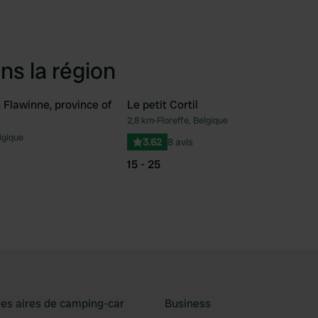
ns la région
Flawinne, province of
Le petit Cortil
ntenant
2,8 km
•
Floreffe, Belgique
Préféré
Pré
lgique
3.62
8 avis
15 - 25
les aires de camping-car
Business