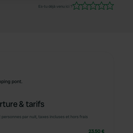
Es-tu déjà venu ici ?
mping pont.
ture & tarifs
2 personnes par nuit, taxes incluses et hors frais
23,50 €