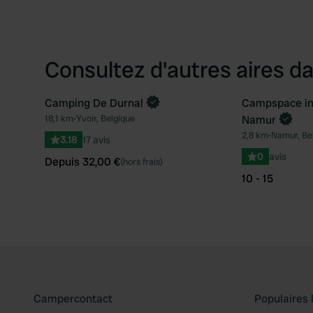
Consultez d'autres aires da
Camping De Durnal
Campspace in 
Reserve maintenant
Reserve mai
18,1 km
•
Yvoir, Belgique
Namur
Préféré
2,8 km
•
Namur, Be
3.18
17 avis
0
avis
Depuis 32,00 €
(hors frais)
10 - 15
Campercontact
Populaires 