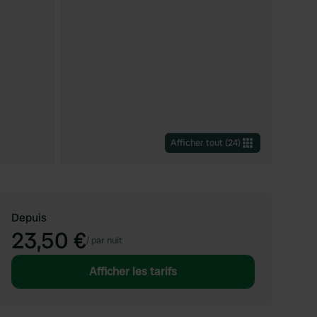
Afficher tout
(
24
)
Depuis
23,50 €
/
par nuit
Afficher les tarifs