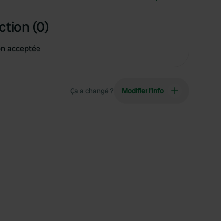
ction (0)
on acceptée
Ça a changé ?
Modifier l’info