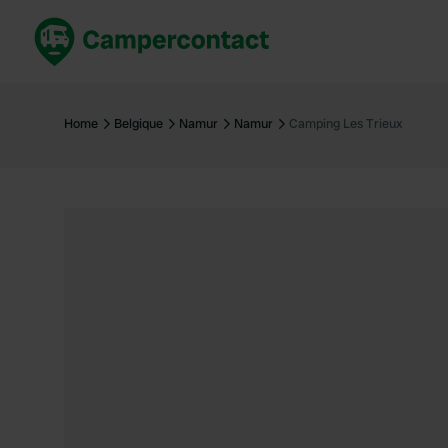
Réservez maintenant
Les meil
France
France
Home
Belgique
Namur
Namur
Camping Les Trieux
Italie
Italie
Espagne
Espagne
Allemagne
Allemagn
Voir tout...
Pays-Bas