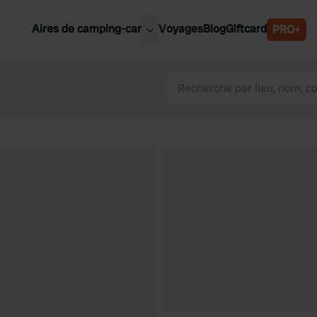
Aires de camping-car
Voyages
Blog
Giftcard
PRO+
leures aires de camping-car
Belgique
Slovénie
Autriche
Suède
e
Suisse