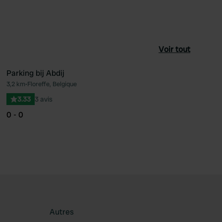
Voir tout
Parking bij Abdij
3,2 km
•
Floreffe, Belgique
féré
Préféré
3.33
3 avis
0 - 0
Autres