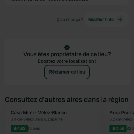
Ça a changé ?
Modifier l’info
Vous êtes propriétaire de ce lieu?
Boostez votre localisation !
Réclamer ce lieu
Consultez d'autres aires dans la région
Casa Mimi - Vélez-Blanco
Area Puert
Préféré
3,4 km
•
Vélez-Blanco, Espagne
5,2 km
•
Vélez-
4.92
13 avis
3.59
82 a