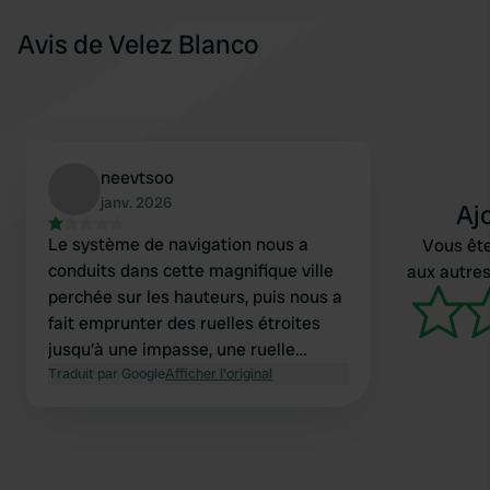
Avis de Velez Blanco
neevtsoo
janv. 2026
Aj
Le système de navigation nous a
Vous ête
conduits dans cette magnifique ville
aux autres
perchée sur les hauteurs, puis nous a
fait emprunter des ruelles étroites
jusqu'à une impasse, une ruelle
extrêmement étroite où nous étions
Traduit par Google
Afficher l'original
censés nous engager ! Même avec
notre petit camping-car VW, c'était
un vrai cauchemar. Nous avons fait
demi-tour et sommes rentrés à