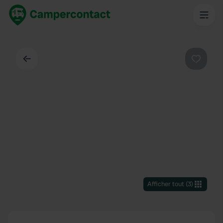
Dos
Préféré
Afficher tout
(
3
)