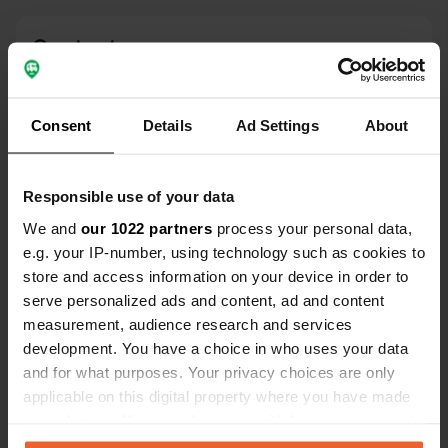
Vélez-Rubio.
Contact
Emplacement
Calle Pozo de la Nieve 24
Copie
Consent
Details
Ad Settings
About
04830, Vélez-Blanco, Espagne
Coordonnées
Responsible use of your data
37° 41' 45" N 2° 5' 44" W
We and
our 1022 partners
process your personal data,
Copie
e.g. your IP-number, using technology such as cookies to
37.69578 -2.09546
Copie
store and access information on your device in order to
Code du site
serve personalized ads and content, ad and content
175066
measurement, audience research and services
Copie
development. You have a choice in who uses your data
PRO+
Passer à
PRO+
and for what purposes. Your privacy choices are only
pour toutes les coordonnées
applicable on this digital property where you have made
your choices. You can change or withdraw your consent
Carte
any time from the Cookie Declaration or by clicking on