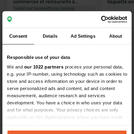
commerces et restaurants à
baguette ex
quelques pas
Traduit par Google
Afficher l'original
Consent
Details
Ad Settings
About
Contact
Responsible use of your data
We and
our 1022 partners
process your personal data,
Emplacement
e.g. your IP-number, using technology such as cookies to
-, Akhfennir, Maroc
Copie
store and access information on your device in order to
serve personalized ads and content, ad and content
Coordonnées
measurement, audience research and services
28° 5' 47" N 12° 2' 53" W
development. You have a choice in who uses your data
Copie
28.09633 -12.04817
and for what purposes. Your privacy choices are only
Copie
applicable on this digital property where you have made
Code du site
your choices. You can change or withdraw your consent
20975
any time from the Cookie Declaration or by clicking on
Copie