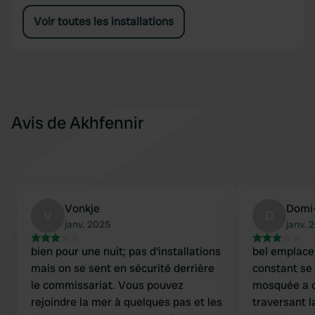
Voir toutes les installations
Avis de Akhfennir
Vonkje
Domi
V
D
janv. 2025
janv. 
bien pour une nuit; pas d'installations
bel emplace
mais on se sent en sécurité derrière
constant se 
le commissariat. Vous pouvez
mosquée a c
rejoindre la mer à quelques pas et les
traversant l