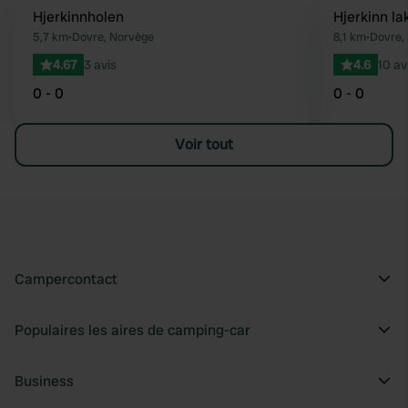
Hjerkinnholen
Hjerkinn la
Préféré
5,7 km
•
Dovre, Norvège
8,1 km
•
Dovre,
4.67
3 avis
4.6
10 av
0 - 0
0 - 0
Voir tout
Campercontact
Populaires les aires de camping-car
Business