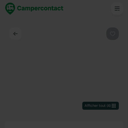
Dos
Préféré
Afficher tout
(
4
)