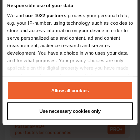
Responsible use of your data
We and
our 1022 partners
process your personal data,
e.g. your IP-number, using technology such as cookies to
Contact
store and access information on your device in order to
serve personalized ads and content, ad and content
Emplacement
measurement, audience research and services
Primær Fylkesveg 29 1
Copie
development. You have a choice in who uses your data
2584, Folldal, Norvège
and for what purposes. Your privacy choices are only
applicable on this digital property where you have made
Coordonnées
your choices. You can change or withdraw your consent
62° 11' 12" N 9° 44' 51" E
any time from the Cookie Declaration or by clicking on
Copie
the Privacy trigger icon.
Allow all cookies
62.18674 9.74737
Copie
If you allow, we would also like to:
Code du site
Use necessary cookies only
97188
Collect information about your geographical location
Copie
which can be accurate to within several meters
PRO+
Passer à
PRO+
Identify your device by actively scanning it for
pour toutes les coordonnées
specific characteristics (fingerprinting)