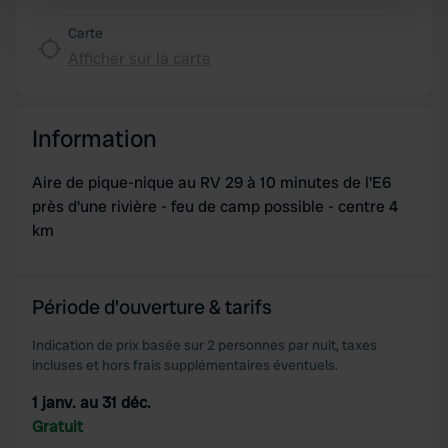
Find out more about how your personal data is processed
Carte
and set your preferences in the
details section
.
Afficher sur la carte
We use cookies to personalise content and ads, to
provide social media features and to analyse our traffic.
Information
We also share information about your use of our site with
our social media, advertising and analytics partners who
Aire de pique-nique au RV 29 à 10 minutes de l'E6
may combine it with other information that you’ve
près d'une rivière - feu de camp possible - centre 4
provided to them or that they’ve collected from your use
km
of their services.
Période d'ouverture & tarifs
Indication de prix basée sur 2 personnes par nuit, taxes
incluses et hors frais supplémentaires éventuels.
1 janv. au 31 déc.
Gratuit