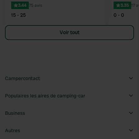
3.44
75 avis
3.35
17 a
15 - 25
0 - 0
Voir tout
Campercontact
Populaires les aires de camping-car
Business
Autres