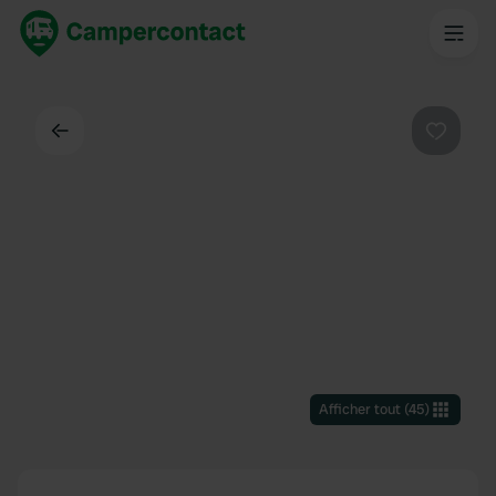
Dos
Préféré
Afficher tout
(
45
)