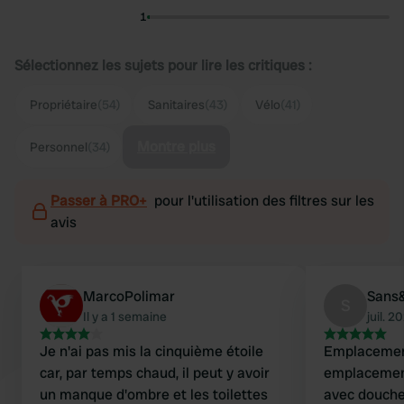
1
Sélectionnez les sujets pour lire les critiques :
Propriétaire
(54)
Sanitaires
(43)
Vélo
(41)
Montre plus
Personnel
(34)
Passer à PRO+
pour l'utilisation des filtres sur les
avis
MarcoPolimar
Sans
S
Il y a 1 semaine
juil. 2
Je n'ai pas mis la cinquième étoile
Emplacement
car, par temps chaud, il peut y avoir
emplacement
un manque d'ombre et les toilettes
avec douches