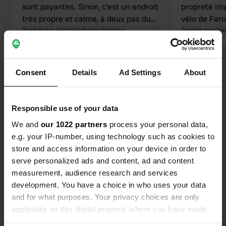
sont payantes. Sinon, c'est un endroit
propreté im
très propre et calme, à deux pas du
vélo de Far
phare et de la réserve. Si vous êtes à
Traduit par Google
Afficher l'original
itinéraires 
Traduit par Go
vélo, c'est un vrai plaisir de longer la
splendides.
plage et de s'arrêter ensuite… bien
hésiter. Le 
Voir tous les 142 avis
mieux que celle de Faro 😉
sympathique
Consent
Details
Ad Settings
About
a un peu dé
revanche, ét
Es-tu déjà venu ici ?
surprise !
Responsible use of your data
We and
our 1022 partners
process your personal data,
e.g. your IP-number, using technology such as cookies to
store and access information on your device in order to
serve personalized ads and content, ad and content
Contact
measurement, audience research and services
development. You have a choice in who uses your data
and for what purposes. Your privacy choices are only
Emplacement
applicable on this digital property where you have made
Rua Aquilino Ribeiro 7
Copie
your choices. You can change or withdraw your consent
8005-177, Faro, Portugal