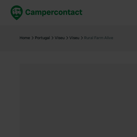
Réservez maintenant
Les meil
France
France
Home
Portugal
Viseu
Viseu
Rural Farm Alive
Italie
Italie
Espagne
Espagne
Allemagne
Allemagn
Voir tout...
Pays-Bas