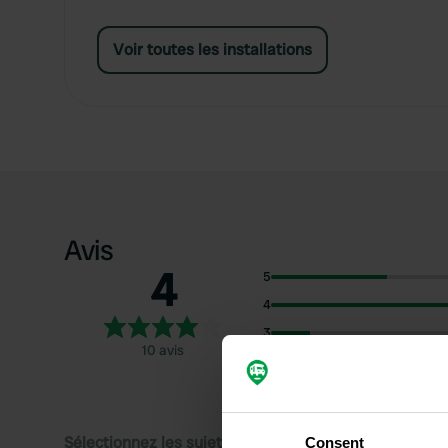
Voir toutes les installations
Avis
4
5
4
3
10 avis
2
1
Sélectionnez les sujets pour lire les critiques :
Consent