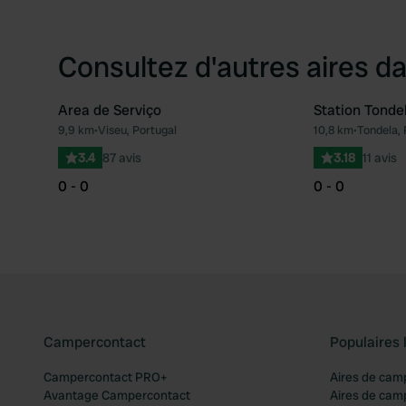
Consultez d'autres aires da
Area de Serviço
Station Tondel
9,9 km
•
Viseu, Portugal
10,8 km
•
Tondela, 
Préféré
3.4
87 avis
3.18
11 avis
0 - 0
0 - 0
Campercontact
Populaires 
Campercontact PRO+
Aires de cam
Avantage Campercontact
Aires de cam