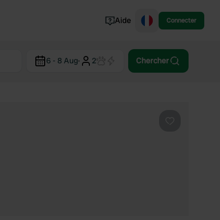
Aide
Connecter
Norvège
6 - 8 Aug
·
2
Chercher
Portugal
Danemark
Croatie
Voir tout...
Préféré