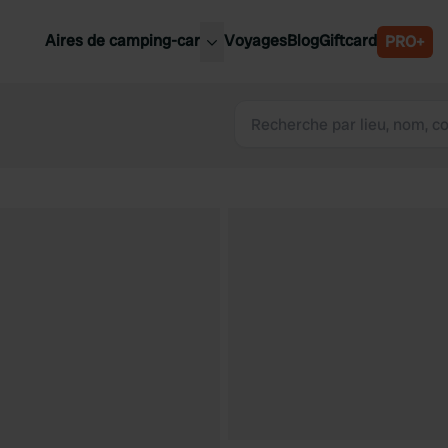
Aires de camping-car
Voyages
Blog
Giftcard
PRO+
leures aires de camping-car
Belgique
Slovénie
Autriche
Suède
e
Suisse