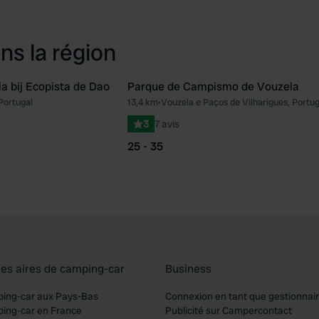
ns la région
a bij Ecopista de Dao
Parque de Campismo de Vouzela
Portugal
13,4 km
•
Vouzela e Paços de Vilharigues, Portug
Préféré
Pré
3
7 avis
25 - 35
les aires de camping-car
Business
ping-car aux Pays-Bas
Connexion en tant que gestionnai
ping-car en France
Publicité sur Campercontact