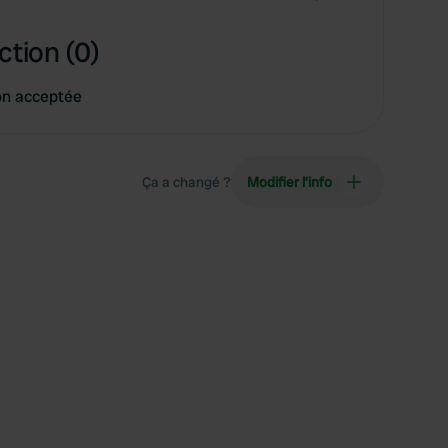
ction (0)
on acceptée
Ça a changé ?
Modifier l’info