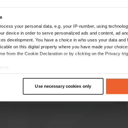
a
ocess your personal data, e.g. your IP-number, using technolog
les avis
ur device in order to serve personalized ads and content, ad a
ces development. You have a choice in who uses your data and 
licable on this digital property where you have made your choic
Jorwi
J
e from the Cookie Declaration or by clicking on the Privacy trig
mai 2026
e to:
Endroit agréable, mais personnellement, je ne
pense pas que les chiens aient leur place dans
t your geographical location which can be accurate to within sev
une piscine. C'est d'ailleurs pour cela que nous
tively scanning it for specific characteristics (fingerprinting)
Use necessary cookies only
n'y avons passé qu'une nuit.
 personal data is processed and set your preferences in the
det
Traduit par Google
Afficher l'original
e content and ads, to provide social media features and to analy
 our site with our social media, advertising and analytics partn
 provided to them or that they’ve collected from your use of their