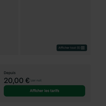
Afficher tout
(
5
)
Depuis
20,00 €
/
par nuit
Afficher les tarifs