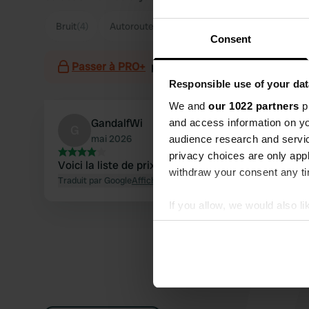
Bruit
(4)
Autoroute
(2)
Nourriture
(2)
Consent
Passer à PRO+
pour l'utilisation des filtres sur 
Responsible use of your dat
We and
our 1022 partners
pr
GandalfWi
and access information on yo
G
mai 2026
audience research and servi
privacy choices are only app
Voici la liste de prix actuelle pour 2026
withdraw your consent any tim
Traduit par Google
Afficher l'original
If you allow, we would also lik
Collect information abou
Identify your device by ac
Find out more about how your
We use cookies to personalis