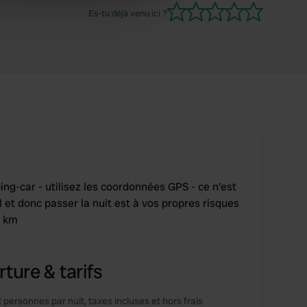
ers who may combine it with
Es-tu déjà venu ici ?
 services.
-car - utilisez les coordonnées GPS - ce n'est
el et donc passer la nuit est à vos propres risques
1 km
ture & tarifs
2 personnes par nuit, taxes incluses et hors frais