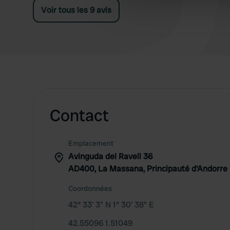
information about your use of
Voir tous les 9 avis
other information that you’ve
Contact
Emplacement
Avinguda del Ravell 36
AD400, La Massana, Principauté d'Andorre
Coordonnées
42° 33' 3" N 1° 30' 38" E
42.55096 1.51049