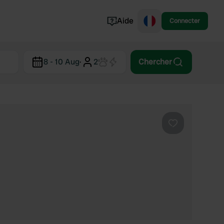
Aide
Connecter
Norvège
8 - 10 Aug
·
2
Chercher
Portugal
Danemark
Croatie
Voir tout...
Préféré