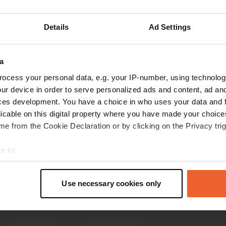
Details
Ad Settings
les avis
a
ocess your personal data, e.g. your IP-number, using technolog
AdMarCali
ur device in order to serve personalized ads and content, ad a
A
oct. 2025
ces development. You have a choice in who uses your data and 
licable on this digital property where you have made your choic
le prix est maintenant de 18 euros
e from the Cookie Declaration or by clicking on the Privacy trig
Traduit par Google
Afficher l'original
e to:
t your geographical location which can be accurate to within sev
tively scanning it for specific characteristics (fingerprinting)
Use necessary cookies only
 personal data is processed and set your preferences in the
det
e content and ads, to provide social media features and to analy