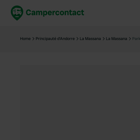
Réservez maintenant
Les meil
France
France
Home
Principauté d'Andorre
La Massana
La Massana
Park
Italie
Italie
Espagne
Espagne
Allemagne
Allemagn
Voir tout...
Pays-Bas