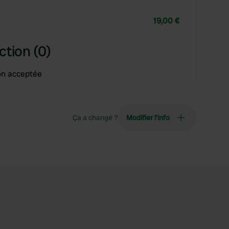
19,00 €
ction (0)
on acceptée
Ça a changé ?
Modifier l’info