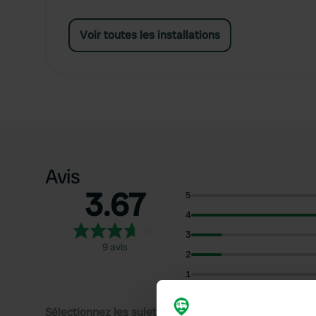
Voir toutes les installations
Avis
3.67
5
4
3
9 avis
2
1
Sélectionnez les sujets pour lire les critiques :