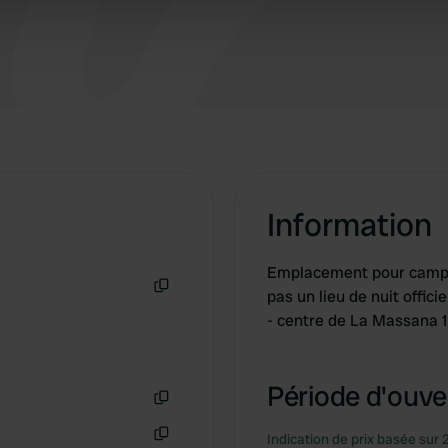
 our site with our social media, advertising and analytics partn
 provided to them or that they’ve collected from your use of their
Information
Emplacement pour camping
pas un lieu de nuit offici
Copie
- centre de La Massana 
Période d'ouver
Copie
Indication de prix basée sur 