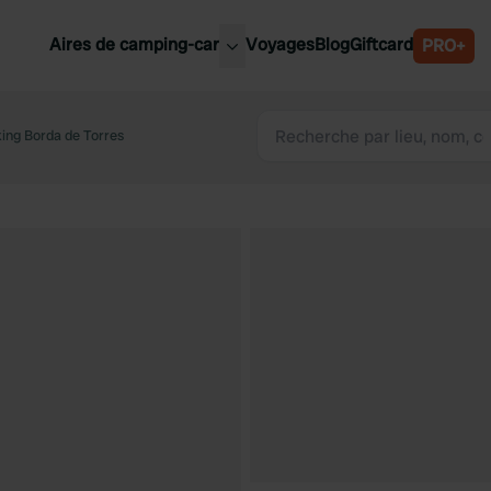
Aires de camping-car
Voyages
Blog
Giftcard
PRO+
leures aires de camping-car
Belgique
ing Borda de Torres
Slovénie
Autriche
Suède
e
Suisse