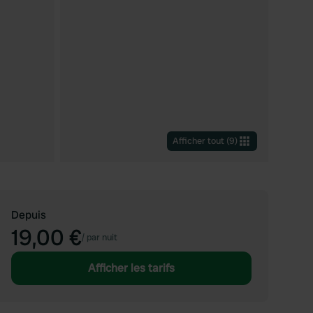
Afficher tout
(
9
)
Depuis
19,00 €
/
par nuit
Afficher les tarifs