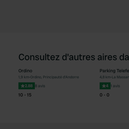
Consultez d'autres aires da
Ordino
Parking Telefe
1,9 km
•
Ordino, Principauté d'Andorre
4,8 km
•
La Massana
Préféré
2.88
8 avis
4
1 avis
10 - 15
0 - 0