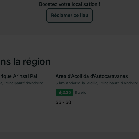
Boostez votre localisation !
Réclamer ce lieu
ns la région
rique Arinsal Pal
Area d’Acollida d'Autocaravanes
, Principauté d'Andorre
5 km
•
Andorre-la-Vieille, Principauté d'Andorre
Préféré
Pré
2.25
16 avis
35 - 50