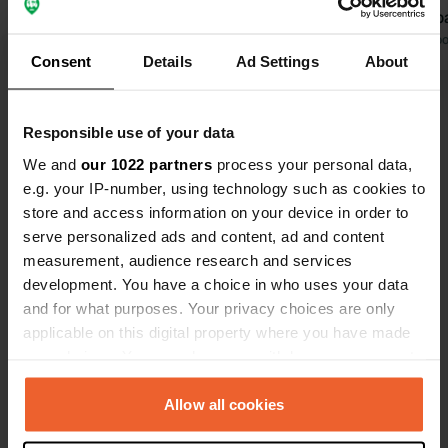
malheureusement fermé lundi.
faites une b
Toilettes très propres. Toutes les
Traduit par Google
Afficher l'original
lac », actue
Traduit par Go
Consent
Details
Ad Settings
About
commodités, sauf la douche, sont
disponibles. Belles pistes cyclables à
Voir tous les 24 avis
proximité.
Responsible use of your data
We and
our 1022 partners
process your personal data,
Es-tu déjà venu ici ?
e.g. your IP-number, using technology such as cookies to
store and access information on your device in order to
serve personalized ads and content, ad and content
measurement, audience research and services
development. You have a choice in who uses your data
and for what purposes. Your privacy choices are only
Contact
applicable on this digital property where you have made
your choices. You can change or withdraw your consent
Emplacement
any time from the Cookie Declaration or by clicking on
Žerovnica 3
Copie
the Privacy trigger icon.
Allow all cookies
1384, Cerknica, Slovénie