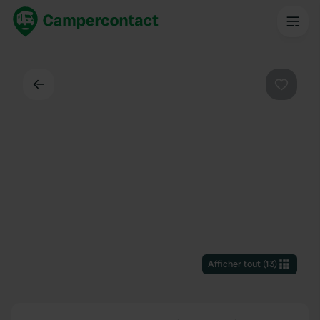
Dos
Préféré
Afficher tout
(
13
)