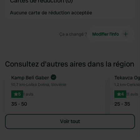
Cartes de réduction (0)
Aucune carte de réduction acceptée
Ça a changé ?
Modifier l’info
Consultez d'autres aires dans la région
Reserve maintenant
Kamp Beli Gaber
Tekavca O
Préféré
10,7 km
•
Loška Dolina, Slovénie
1,2 km
•
Cerknic
5
1 avis
4
11 avis
35 - 50
25 - 35
Voir tout