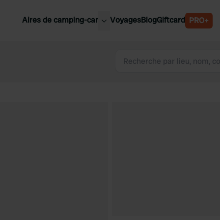
Aires de camping-car
Voyages
Blog
Giftcard
PRO+
leures aires de camping-car
Belgique
Slovénie
Autriche
Suède
e
Suisse