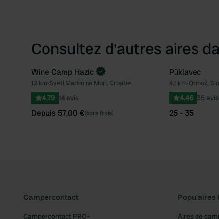
Consultez d'autres aires da
Wine Camp Hazic
Püklavec
Reserve maintenant
12 km
•
Sveti Martin na Muri, Croatie
4,1 km
•
Ormož, Slo
Préféré
4.79
14 avis
4.46
35 avis
Depuis 57,00 €
25 - 35
(hors frais)
Campercontact
Populaires 
Campercontact PRO+
Aires de cam