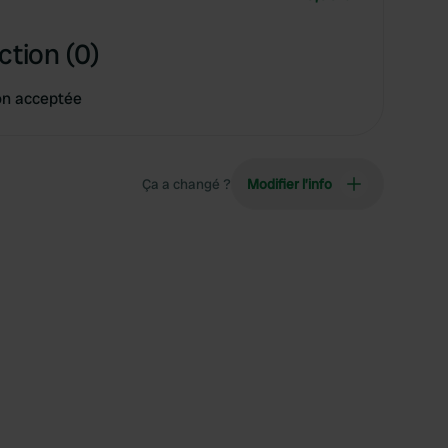
ction (0)
on acceptée
Ça a changé ?
Modifier l’info