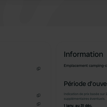
d'autres commodités.) Un restaurant est
accessible à pied.
Information
Emplacement camping-car
Copie
Période d'ouver
Indication de prix basée sur 
supplémentaires éventuels.
Copie
1 janv. au 31 déc.