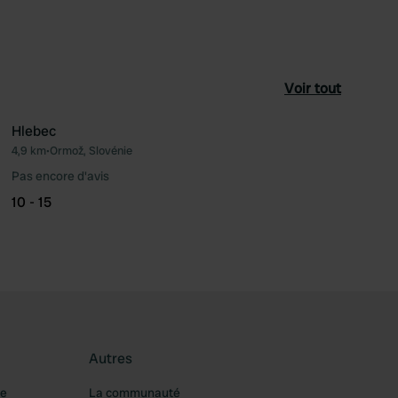
Voir tout
Hlebec
4,9 km
•
Ormož, Slovénie
féré
Préféré
Pas encore d'avis
10 - 15
Autres
re
La communauté