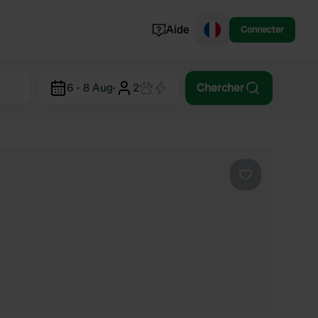
Aide
Connecter
Norvège
6 - 8 Aug
·
2
Chercher
Portugal
Danemark
Croatie
Voir tout...
Préféré