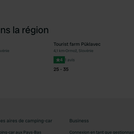
ns la région
Tourist farm Püklavec
vénie
4,1 km
•
Ormož, Slovénie
Préféré
Pré
4
1 avis
25 - 35
les aires de camping-car
Business
ping-car aux Pays-Bas
Connexion en tant que gestionnai