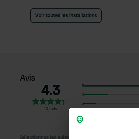
Voir toutes les installations
Avis
4.3
5
4
3
10 avis
2
1
Sélectionnez les sujets pour lire les critiques :