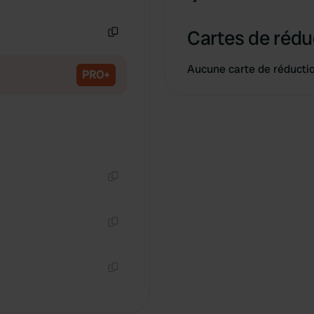
Copie
Cartes de rédu
Copie
Aucune carte de réducti
PRO+
Copie
Copie
Copie