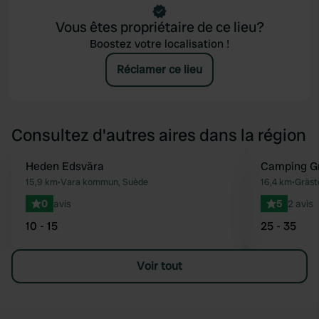
Vous êtes propriétaire de ce lieu?
Boostez votre localisation !
Réclamer ce lieu
Consultez d'autres aires dans la région
Heden Edsvära
Camping G
Préféré
15,9 km
•
Vara kommun, Suède
16,4 km
•
Gräst
0
avis
5
2 avis
10 - 15
25 - 35
Voir tout