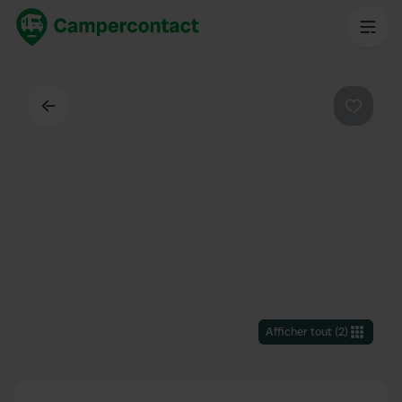
Dos
Préféré
Afficher tout
(
2
)