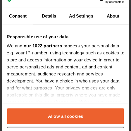
534 95, Vara kommun, Suède
Copie
Coordonnées
Consent
Details
Ad Settings
About
58° 17' 55" N 12° 57' 42" E
Copie
58.29857 12.96159
Responsible use of your data
Copie
Code du site
We and
our 1022 partners
process your personal data,
196688
e.g. your IP-number, using technology such as cookies to
Copie
store and access information on your device in order to
PRO+
Passer à
PRO+
serve personalized ads and content, ad and content
pour toutes les coordonnées
measurement, audience research and services
development. You have a choice in who uses your data
Carte
and for what purposes. Your privacy choices are only
Afficher sur la carte
applicable on this digital property where you have made
your choices. You can change or withdraw your consent
any time from the Cookie Declaration or by clicking on
Information
the Privacy trigger icon.
Allow all cookies
Centre de Vara à 4 km
If you allow, we would also like to: