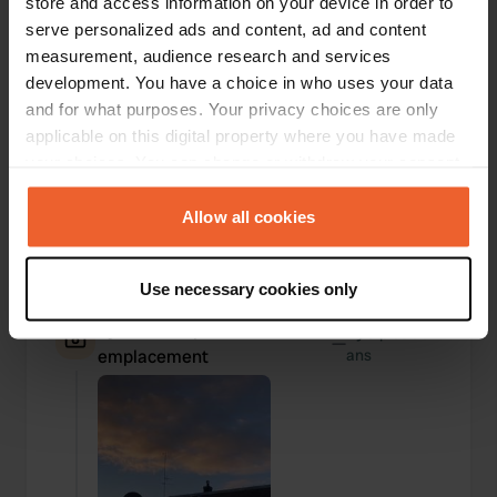
store and access information on your device in order to
serve personalized ads and content, ad and content
measurement, audience research and services
development. You have a choice in who uses your data
and for what purposes. Your privacy choices are only
applicable on this digital property where you have made
your choices. You can change or withdraw your consent
any time from the Cookie Declaration or by clicking on
the Privacy trigger icon.
Allow all cookies
If you allow, we would also like to:
Use necessary cookies only
Collect information about your geographical location
which can be accurate to within several meters
Ajout d'une photo à un
il y a plus de 4
—
Identify your device by actively scanning it for
emplacement
ans
specific characteristics (fingerprinting)
Find out more about how your personal data is processed
and set your preferences in the
details section
.
We use cookies to personalise content and ads, to