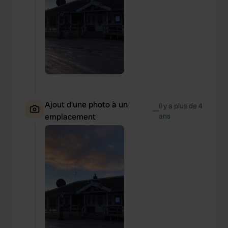
provide social media features and to analyse our traffic.
We also share information about your use of our site with
our social media, advertising and analytics partners who
may combine it with other information that you’ve
provided to them or that they’ve collected from your use
of their services.
Ajout d'une photo à un
il y a plus de 4
—
emplacement
ans