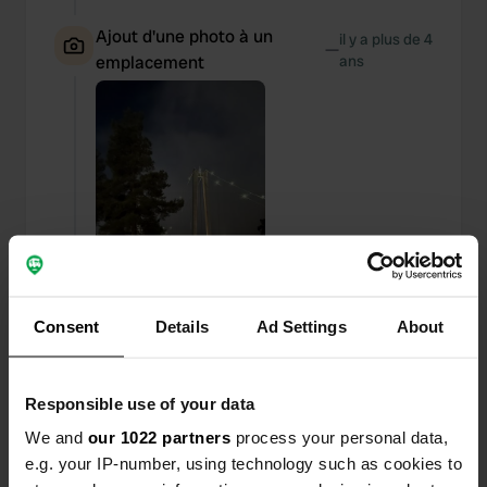
Ajout d'une photo à un
il y a plus de 4
—
emplacement
ans
Consent
Details
Ad Settings
About
Responsible use of your data
Ajout d'une photo à un
il y a plus de 4
—
We and
our 1022 partners
process your personal data,
emplacement
ans
e.g. your IP-number, using technology such as cookies to