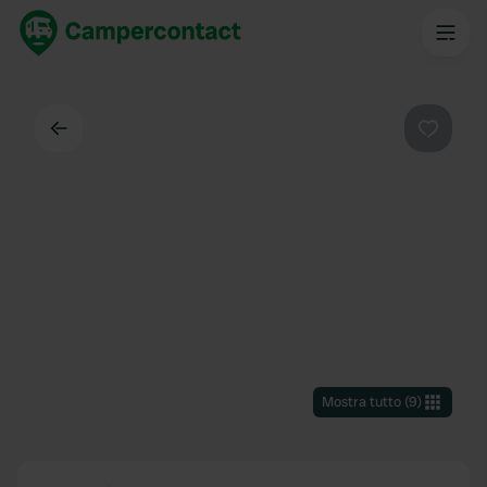
Indietro
Preferi
Mostra tutto
(
9
)