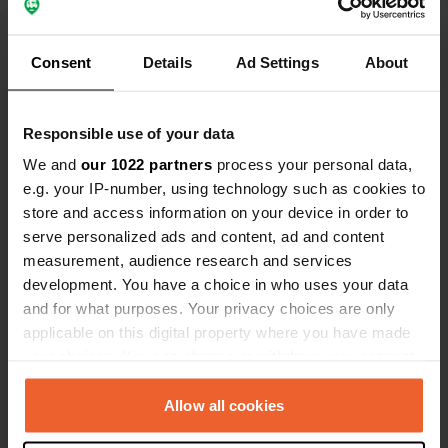
Consent
Details
Ad Settings
About
Visualizza tutte le 9 recensioni
Responsible use of your data
Sei stato qui?
We and
our 1022 partners
process your personal data,
e.g. your IP-number, using technology such as cookies to
store and access information on your device in order to
serve personalized ads and content, ad and content
measurement, audience research and services
development. You have a choice in who uses your data
Contatto
and for what purposes. Your privacy choices are only
applicable on this digital property where you have made
Posizione
your choices. You can change or withdraw your consent
Avinguda del Ravell 36
Copia
any time from the Cookie Declaration or by clicking on
AD400, La Massana, Andorra
the Privacy trigger icon.
Allow all cookies
Coordinate