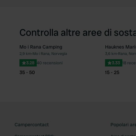
Controlla altre aree di sost
Mo i Rana Camping
Hauknes Mari
2,9 km
•
Mo i Rana, Norvegia
3,6 km
•
Rana, Nor
Preferito
3.28
40 recensioni
3.33
18 rece
35 - 50
15 - 25
Campercontact
Popolari ar