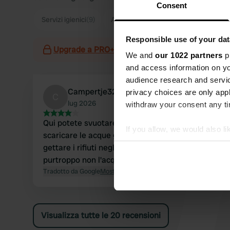
Consent
Servizi igienici
(9)
Autostrada
(2)
Responsible use of your dat
Upgrade a PRO+
per l'utilizzo dei filtri nelle re
We and
our 1022 partners
pr
and access information on yo
audience research and servi
Campertje32
privacy choices are only app
C
lug 2026
withdraw your consent any tim
Qui potete svuotare il WC, potete anche
If you allow, we would also lik
scaricare le acque grigie nella fossa e potete
Collect information abou
gettare i rifiuti negli appositi contenitori, ma
Identify your device by ac
purtroppo non l'acqua potabile.
Find out more about how your
Tradotto da Google
Mostra originale
We use cookies to personalis
information about your use of
Visualizza tutte le 20 recensioni
other information that you’ve