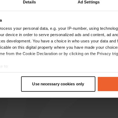
Details
Ad Settings
a
censioni
ocess your personal data, e.g. your IP-number, using technolog
ur device in order to serve personalized ads and content, ad a
ces development. You have a choice in who uses your data and 
LCB
licable on this digital property where you have made your choic
L
mag 2026
e from the Cookie Declaration or by clicking on the Privacy trig
ideale!
e to:
Tradotto da Google
Mostra originale
t your geographical location which can be accurate to within sev
tively scanning it for specific characteristics (fingerprinting)
Use necessary cookies only
 personal data is processed and set your preferences in the
det
e content and ads, to provide social media features and to analy
 our site with our social media, advertising and analytics partn
 provided to them or that they’ve collected from your use of their