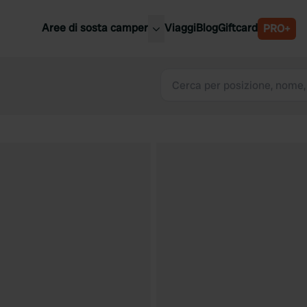
Aree di sosta camper
Viaggi
Blog
Giftcard
PRO+
ori aree di sosta camper
Belgio
Slovenia
a
Austria
a
Svezia
nia
Svizzera
Bassi