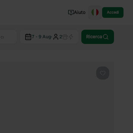
Aiuto
Accedi
Norvegia
7 - 9 Aug
·
2
Ricerca
Portogallo
Danimarca
Croazia
Mostra tutto...
Preferito