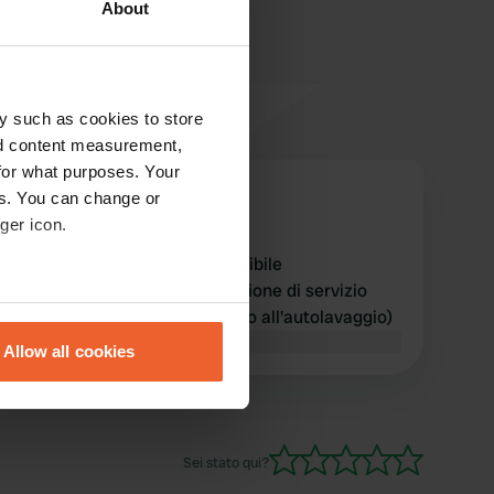
About
y such as cookies to store
nd content measurement,
for what purposes. Your
Jp-en-sonja
es. You can change or
J
ago 2025
ger icon.
Acqua fresca/potabile disponibile
gratuitamente presso la stazione di servizio
eral meters
Esso dietro l'angolo (rubinetto all'autolavaggio)
Tradotto da Google
Mostra originale
Allow all cookies
ails section
.
se our traffic. We also share
ers who may combine it with
Sei stato qui?
 services.