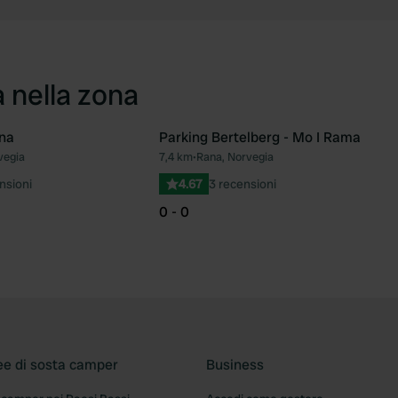
a nella zona
na
Parking Bertelberg - Mo I Rama
vegia
7,4 km
•
Rana, Norvegia
Preferito
Pre
nsioni
4.67
3 recensioni
0 - 0
ee di sosta camper
Business