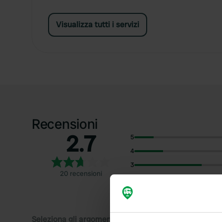
Visualizza tutti i servizi
Recensioni
2.7
5
4
3
20 recensioni
2
1
Seleziona gli argomenti di cui desideri leggere le rec