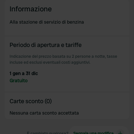
We use cookies to personalise content and ads, to
Informazione
provide social media features and to analyse our traffic.
We also share information about your use of our site with
Alla stazione di servizio di benzina
our social media, advertising and analytics partners who
may combine it with other information that you’ve
provided to them or that they’ve collected from your use
Periodo di apertura e tariffe
of their services.
Indicazione del prezzo basata su 2 persone a notte, tasse
incluse ed esclusi eventuali costi aggiuntivi.
1 gen a 31 dic
Gratuito
Carte sconto (0)
Nessuna carta sconto accettata
È cambiato qualcosa?
Segnala una modifica