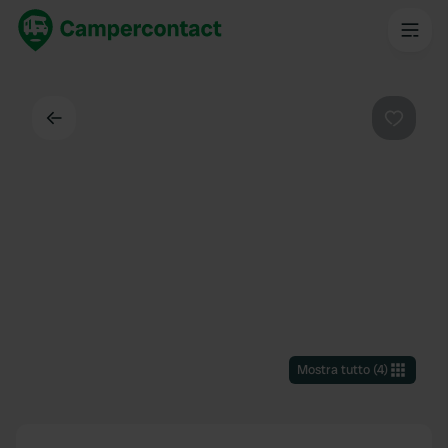
Indietro
Preferi
Mostra tutto
(
4
)