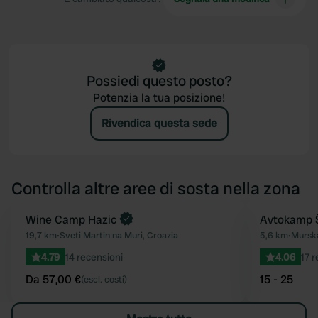
Possiedi questo posto?
Potenzia la tua posizione!
Rivendica questa sede
Controlla altre aree di sosta nella zona
Prenota ora
Wine Camp Hazic
Avtokamp Š
Preferito
19,7 km
•
Sveti Martin na Muri, Croazia
5,6 km
•
Murska
4.79
14 recensioni
4.06
17 
Da 57,00 €
15 - 25
(escl. costi)