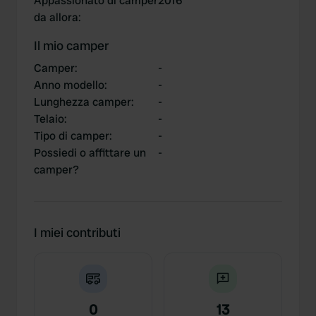
Appassionato di camper
2016
da allora
:
Il mio camper
Camper
:
-
Anno modello
:
-
Lunghezza camper
:
-
Telaio
:
-
Tipo di camper
:
-
Possiedi o affittare un
-
camper?
I miei contributi
0
13