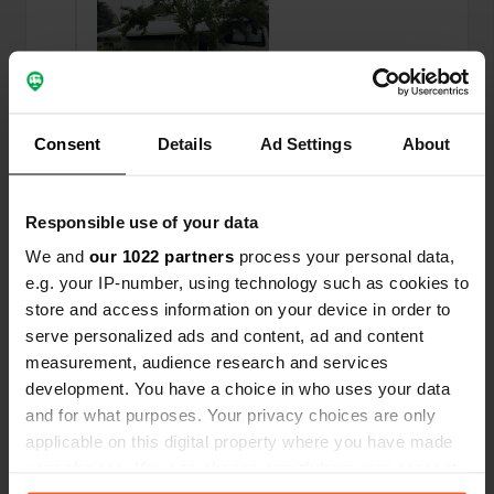
Consent
Details
Ad Settings
About
Responsible use of your data
Ho recensito una posizione
—
circa 5 anni fa
We and
our 1022 partners
process your personal data,
Sitecode:
56011
e.g. your IP-number, using technology such as cookies to
Un'esperienza molto bella essere in un mini
store and access information on your device in order to
campeggio così carino. Nonostante il nostro 8,40
serve personalized ads and content, ad and content
mtr aveva un posto spazioso dal simpatico
measurement, audience research and services
proprietario. Quando entri e ti allontani, fai molta
development. You have a choice in who uses your data
attenzione altrimenti colpirai il fondo per un
momento. Abbiamo preso uova fresche e anche
and for what purposes. Your privacy choices are only
qualche fetta di torta fatta in casa.
applicable on this digital property where you have made
Tradotto da Google
Mostra originale
your choices. You can change or withdraw your consent