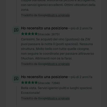
coppia olandese. Ristorante piccolo e accogliente,
con servizi igienici eccellenti. Ottimi viticoltori della
zona.
Tradotto da Google
Mostra originale
Ho recensito una posizione
—
più di 2 anni fa
Sitecode:
26751
Carissimi. Se acquisti del vino (gustoso) da ZW
puoi passare la notte lì (posti spaziosi). Nessuna
struttura. Molto bello con tutte quelle cicogne.
non seguire le coordinate per passare attraverso
l'Auchan. Altrimenti non ce la farai.
Tradotto da Google
Mostra originale
Ho recensito una posizione
—
più di 2 anni fa
Sitecode:
72840
Bella vista. Servizi igienici puliti e luoghi spaziosi.
Eccezionale!
Tradotto da Google
Mostra originale