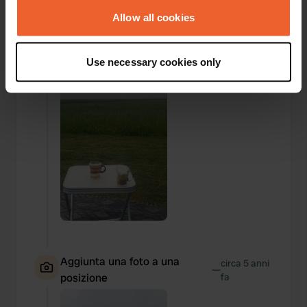
any time from the Cookie Declaration or by clicking on
Aggiunta una foto a una
the Privacy trigger icon.
Allow all cookies
circa 5 anni
—
posizione
fa
If you allow, we would also like to:
Use necessary cookies only
Collect information about your geographical location
which can be accurate to within several meters
Identify your device by actively scanning it for
specific characteristics (fingerprinting)
Find out more about how your personal data is processed
and set your preferences in the
details section
.
We use cookies to personalise content and ads, to
provide social media features and to analyse our traffic.
We also share information about your use of our site with
our social media, advertising and analytics partners who
may combine it with other information that you’ve
Aggiunta una foto a una
circa 5 anni
provided to them or that they’ve collected from your use
—
posizione
fa
of their services.