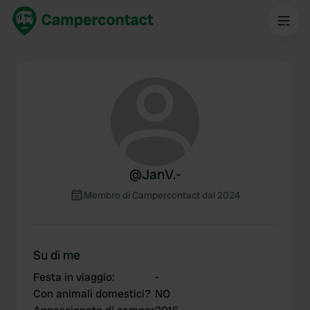
@
JanV.-
Membro di Campercontact dal 2024
Su di me
Festa in viaggio
:
-
Con animali domestici?
NO