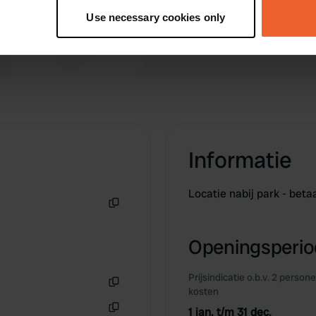
tively scanning it for specific characteristics (fingerprinting)
Use necessary cookies only
 personal data is processed and set your preferences in the
det
e content and ads, to provide social media features and to analy
 our site with our social media, advertising and analytics partn
 provided to them or that they’ve collected from your use of their
Informatie
Locatie nabij park - be
Kopiëren
Openingsperiod
Prijsindicatie o.b.v. 2 person
kosten
Kopiëren
1 jan. t/m 31 dec.