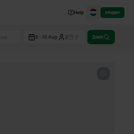
Help
Inloggen
Noorwegen
8 - 10 Aug
·
2
Zoek
Portugal
Denemarken
Slovenië
Bekijk alle...
Favoriet