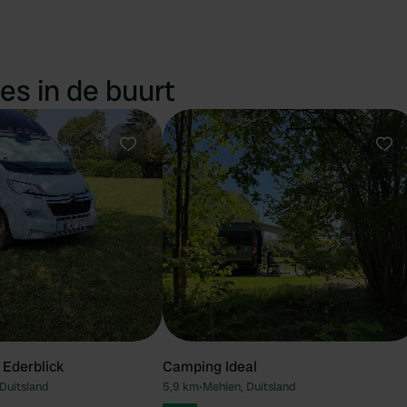
es in de buurt
Favoriet
Fav
Ederblick
Camping Ideal
Duitsland
5,9 km
•
Mehlen, Duitsland