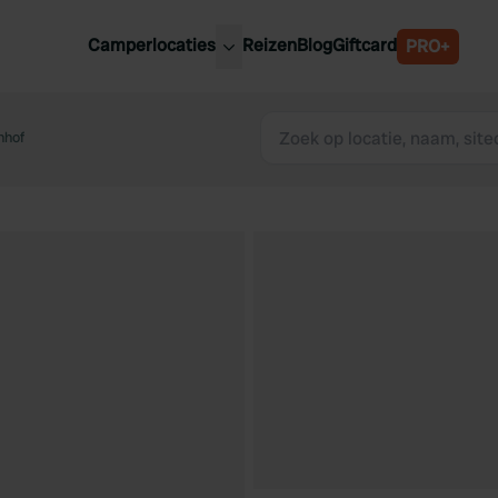
Camperlocaties
Reizen
Blog
Giftcard
PRO+
ste camperplaatsen
België
derland
nhof
Luxemburg
itsland
Oostenrijk
ankrijk
Zweden
lië
Zwitserland
anje