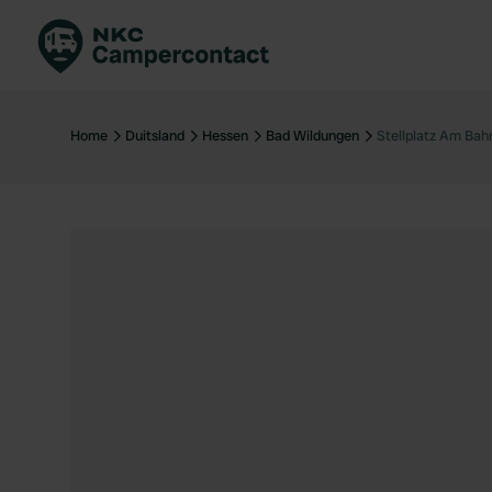
Boek direct
Be
Nederland
Ne
Home
Duitsland
Hessen
Bad Wildungen
Stellplatz Am Bah
Duitsland
Du
Frankrijk
Fr
Italië
Ita
Veilig boeken
Sp
Bekijk alle...