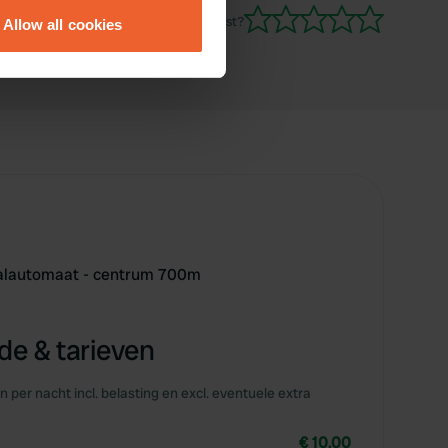
vol.
Ben jij hier geweest?
Allow all cookies
ails section
.
se our traffic. We also share
ers who may combine it with
 services.
taalautomaat - centrum 700m
e & tarieven
en per nacht incl. belasting en excl. eventuele extra
€ 10,00