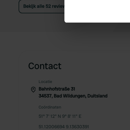
Identify your device by ac
Bekijk alle 52 reviews
Find out more about how your
We use cookies to personalis
information about your use of
other information that you’ve
Contact
Locatie
Bahnhofstraße 31
34537, Bad Wildungen, Duitsland
Coördinaten
51° 7' 12" N 9° 8' 11" E
51.12006694 9.13630391