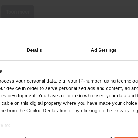
Toon meer
s op de reviews
Details
Ad Settings
A3A2
A
sep. 2025
a
Prima CP voor de zelfvoorzienende camperaars.
ocess your personal data, e.g. your IP-number, using technolog
Als het vol is kan er ook nog uitgeweken worden
ur device in order to serve personalized ads and content, ad a
naar 17 plaatsen met verlichting en
ces development. You have a choice in who uses your data and 
stroomaansluitingen direct achter het station
licable on this digital property where you have made your choic
langs het spoor. Stadje en LIDL op loopafstand
e from the Cookie Declaration or by clicking on the Privacy trig
en ALDI aan het stationsplein. Overdag wat
lees meer
verkeer maar s'nachts erg rustig.
e to:
t your geographical location which can be accurate to within sev