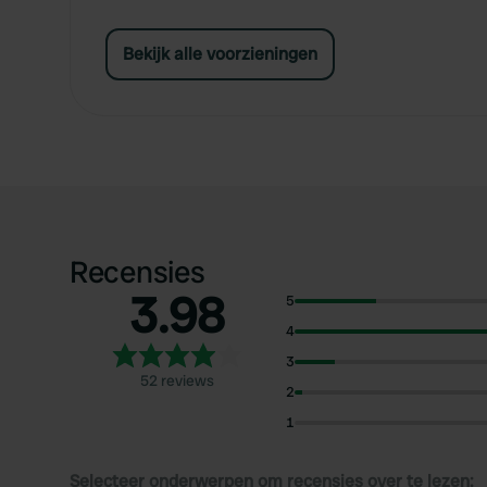
Bekijk alle voorzieningen
Recensies
3.98
5
4
3
52 reviews
2
1
Selecteer onderwerpen om recensies over te lezen: