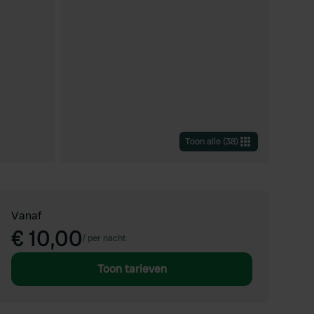
Toon alle
(
38
)
Vanaf
€ 10,00
/
per nacht
Toon tarieven