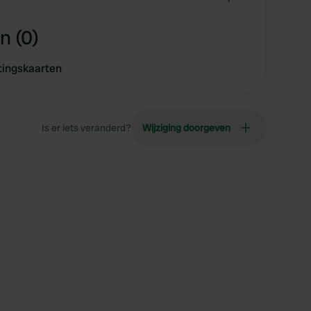
n (0)
tingskaarten
Is er iets veranderd?
Wijziging doorgeven