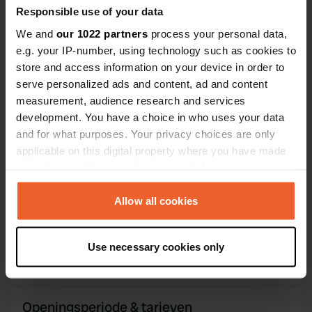
Kopiëren
Responsible use of your data
50.99196 8.25484
We and
our 1022 partners
process your personal data,
Kopiëren
e.g. your IP-number, using technology such as cookies to
Sitecode
store and access information on your device in order to
106326
Kopiëren
serve personalized ads and content, ad and content
PRO+
Upgrade naar
measurement, audience research and services
PRO+
voor alle contactgegevens
development. You have a choice in who uses your data
and for what purposes. Your privacy choices are only
Kaart
applicable on this digital property where you have made
Toon op kaart
your choices. You can change or withdraw your consent
any time from the Cookie Declaration or by clicking on
the Privacy trigger icon.
Allow all cookies
Informatie
If you allow, we would also like to:
Use necessary cookies only
Bij het treinstation - centrum Erndtebrück 1km
Collect information about your geographical location
which can be accurate to within several meters
Identify your device by actively scanning it for
specific characteristics (fingerprinting)
Openingsperiode & tarieven