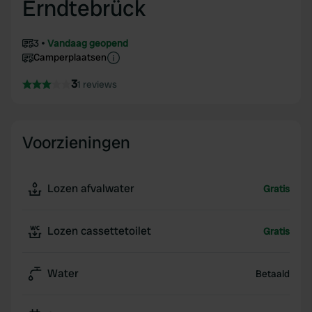
Erndtebrück
3
Vandaag geopend
Camperplaatsen
3
1 reviews
Voorzieningen
Lozen afvalwater
Gratis
Lozen cassettetoilet
Gratis
Water
Betaald