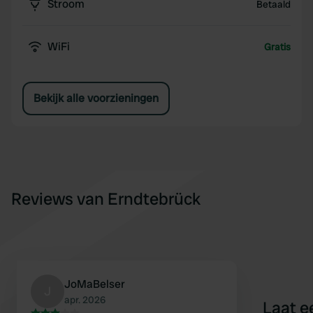
Stroom
Betaald
WiFi
Gratis
Bekijk alle voorzieningen
Reviews van Erndtebrück
JoMaBelser
J
apr. 2026
Laat e