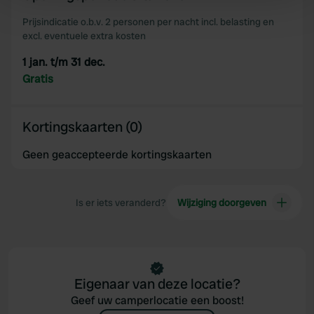
Find out more about how your personal data is processed
Prijsindicatie o.b.v. 2 personen per nacht incl. belasting en
and set your preferences in the
details section
.
excl. eventuele extra kosten
1 jan. t/m 31 dec.
We use cookies to personalise content and ads, to
Gratis
provide social media features and to analyse our traffic.
We also share information about your use of our site with
our social media, advertising and analytics partners who
Kortingskaarten (0)
may combine it with other information that you’ve
provided to them or that they’ve collected from your use
Geen geaccepteerde kortingskaarten
of their services.
Is er iets veranderd?
Wijziging doorgeven
Eigenaar van deze locatie?
Geef uw camperlocatie een boost!