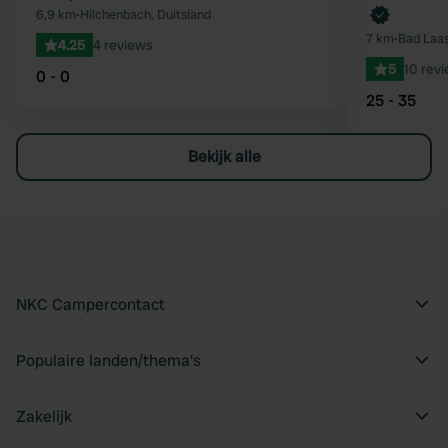
6,9 km
•
Hilchenbach, Duitsland
7 km
•
Bad Laas
4.25
4 reviews
5
10 rev
0 - 0
25 - 35
Bekijk alle
NKC Campercontact
Populaire landen/thema's
Zakelijk