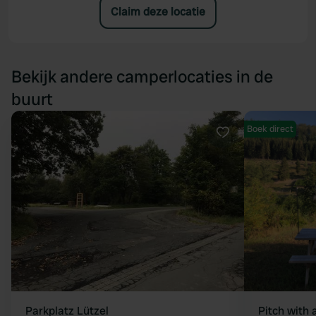
Claim deze locatie
Bekijk andere camperlocaties in de
buurt
Boek direct
Favoriet
Parkplatz Lützel
Pitch with 