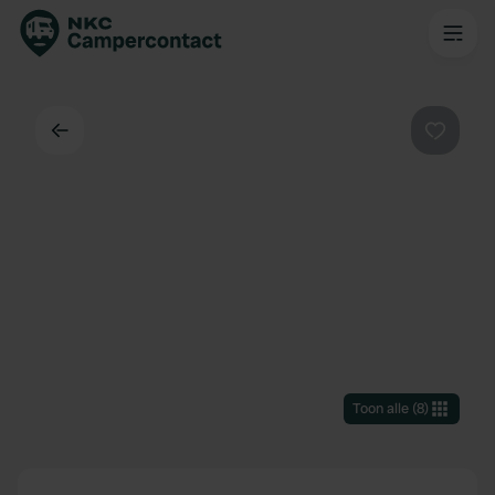
Terug
Favorie
Toon alle
(
8
)