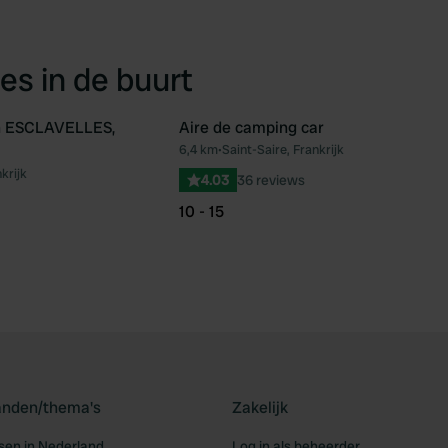
es in de buurt
n ESCLAVELLES,
Aire de camping car
6,4 km
•
Saint-Saire, Frankrijk
Favoriet
Fav
krijk
4.03
36 reviews
10 - 15
landen/thema's
Zakelijk
en in Nederland
Log in als beheerder