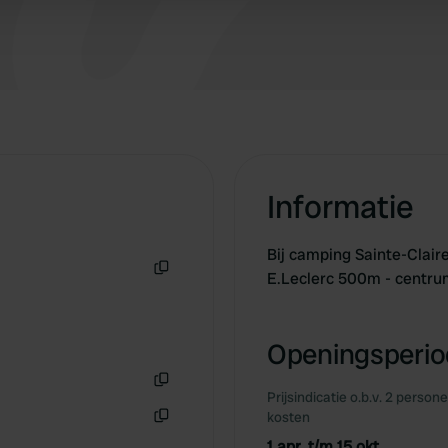
is qua prijs/kwaliteit top, eten 2 sterren.
 provided to them or that they’ve collected from your use of their
Informatie
Bij camping Sainte-Clair
E.Leclerc 500m - centr
Kopiëren
Openingsperiod
Prijsindicatie o.b.v. 2 person
Kopiëren
kosten
Kopiëren
1 apr. t/m 15 okt.