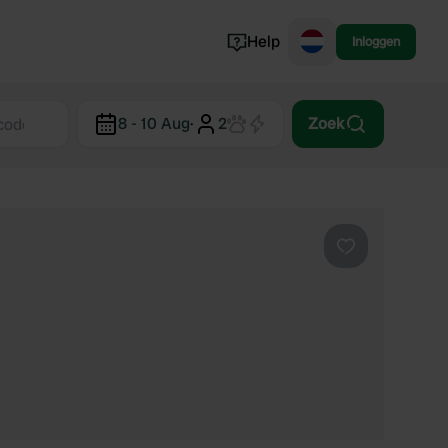
Help
Inloggen
Noorwegen
8 - 10 Aug
·
2
Zoek
Portugal
Denemarken
Slovenië
Bekijk alle...
Favoriet