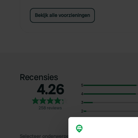
Bekijk alle voorzieningen
Recensies
4.26
5
4
3
258 reviews
2
1
Selecteer onderwerpen om recensies over te lezen: