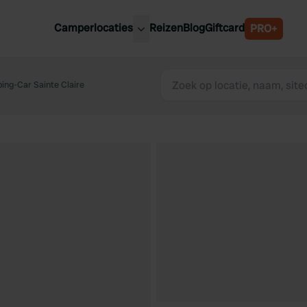
Camperlocaties
Reizen
Blog
Giftcard
PRO+
ste camperplaatsen
België
derland
ing-Car Sainte Claire
Luxemburg
itsland
Oostenrijk
ankrijk
Zweden
lië
Zwitserland
anje