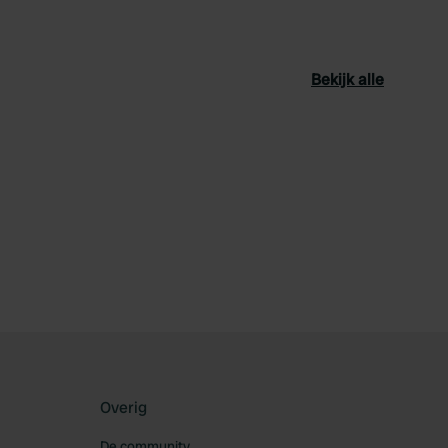
Bekijk alle
oriet
Overig
De community