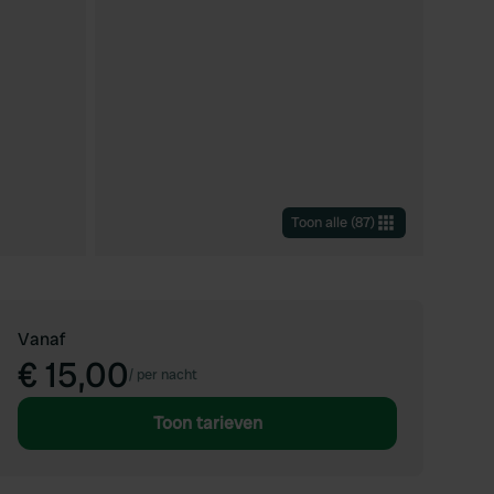
Toon alle
(
87
)
Vanaf
€ 15,00
/
per nacht
Toon tarieven