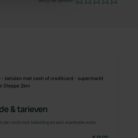
Ben jij hier geweest?
 services.
e - betalen met cash of creditcard - supermarkt
um Dieppe 2km
e & tarieven
en per nacht incl. belasting en excl. eventuele extra
€ 15,00