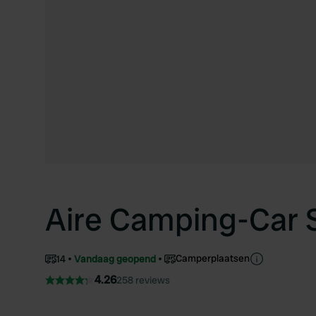
Aire Camping-Car S
Camperplaatsen
14
Vandaag geopend
4.26
258 reviews