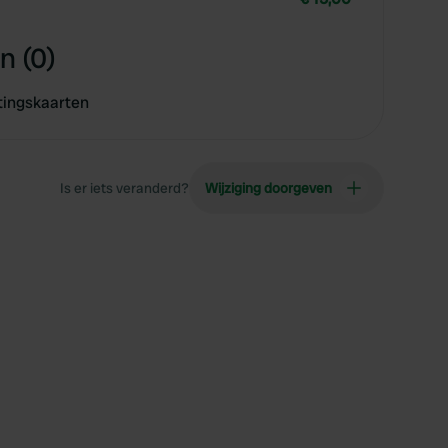
n (0)
tingskaarten
Is er iets veranderd?
Wijziging doorgeven