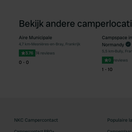
Bekijk andere camperlocati
Aire Municipale
Campspace i
Boek direct
4,7 km
•
Mesnières-en-Bray, Frankrijk
Normandy
Favoriet
5,5 km
•
Bully, Fran
3.76
74 reviews
0
reviews
0 - 0
1 - 10
NKC Campercontact
Populaire 
Campercontact PRO+
Camperplaats