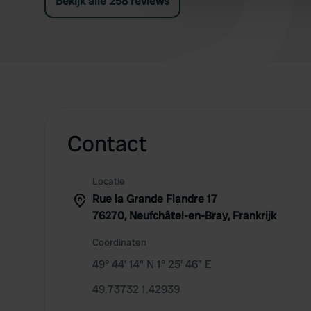
Bekijk alle 258 reviews
other information that you’ve
Contact
Locatie
Rue la Grande Flandre 17
76270, Neufchâtel-en-Bray, Frankrijk
Coördinaten
49° 44' 14" N 1° 25' 46" E
49.73732 1.42939