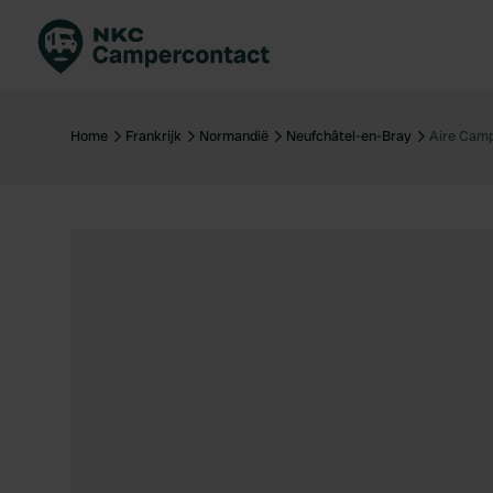
Boek direct
Be
Nederland
Ne
Home
Frankrijk
Normandië
Neufchâtel-en-Bray
Aire Camp
Duitsland
Du
Frankrijk
Fr
Italië
Ita
Veilig boeken
Sp
Bekijk alle...