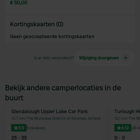
€ 50,00
Kortingskaarten (0)
Geen geaccepteerde kortingskaarten
Is er iets veranderd?
Wijziging doorgeven
Bekijk andere camperlocaties in de
buurt
Glendalough Upper Lake Car Park
Turlough Hi
Favoriet
10,7 km
•
The Municipal District of Wicklow, Ierland
12,1 km
•
The Mu
3.5
6 reviews
4.12
26 r
25 - 35
0 - 0