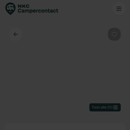
Terug
Favorie
Toon alle
(
11
)