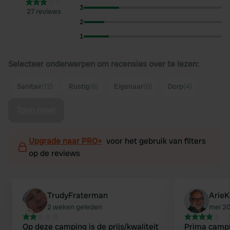
3
27 reviews
2
1
Selecteer onderwerpen om recensies over te lezen:
Sanitair
(12)
Rustig
(6)
Eigenaar
(6)
Dorp
(4)
Toon meer
Upgrade naar PRO+
voor het gebruik van filters
op de reviews
TrudyFraterman
ArieK
2 weken geleden
mei 2
Op deze camping is de prijs/kwaliteit
Prima camp