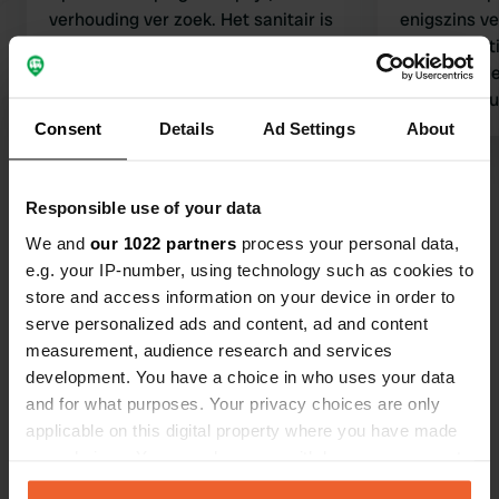
verhouding ver zoek. Het sanitair is
enigszins ve
meer dan gedateerd, de douche
heerlijk rust
munten kosten €1, bovenop het
Wij betaalden
camping tarief van €50 voor een
2 douchemu
camper en 2 personen. Bovendien is
zijn wel erg
Consent
Details
Ad Settings
About
het uitlaten van een hond de eerste
dan wel nod
km (voor je beneden bij het meer
Bekijk alle 27 reviews
bent) geen pretje langs de drukke
Responsible use of your data
weg. Wij komen hier zeker niet terug.
We and
our 1022 partners
process your personal data,
Ben jij hier geweest?
e.g. your IP-number, using technology such as cookies to
store and access information on your device in order to
serve personalized ads and content, ad and content
measurement, audience research and services
development. You have a choice in who uses your data
and for what purposes. Your privacy choices are only
Contact
applicable on this digital property where you have made
your choices. You can change or withdraw your consent
Locatie
any time from the Cookie Declaration or by clicking on