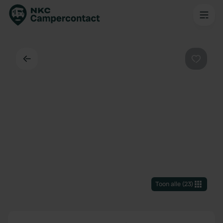
Terug
Favorie
Toon alle
(
23
)