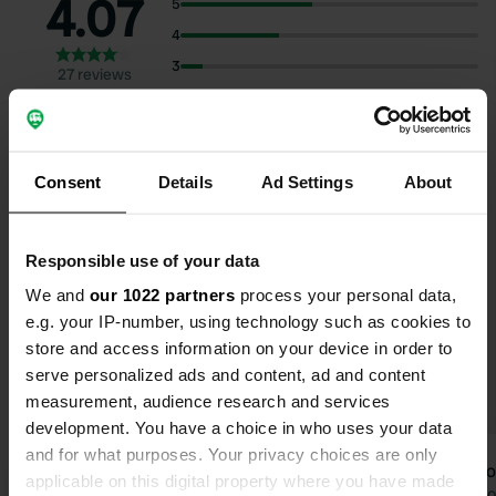
4.07
5
4
3
27 reviews
2
1
Consent
Details
Ad Settings
About
Selecteer onderwerpen om recensies over te lezen:
Sanitair
(14)
Eigenaar
(12)
Hygiëne
(12)
Responsible use of your data
Toon meer
Aan de rivier
(8)
We and
our 1022 partners
process your personal data,
e.g. your IP-number, using technology such as cookies to
store and access information on your device in order to
Upgrade naar PRO+
voor het gebruik van filters
serve personalized ads and content, ad and content
op de reviews
measurement, audience research and services
development. You have a choice in who uses your data
and for what purposes. Your privacy choices are only
dijkgraaf@ese.eur.nl
De To
d
D
applicable on this digital property where you have made