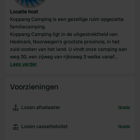
Locatie host
Koppang Camping is een gezellige ruim opgezette
familiecamping.
Koppang Camping ligt in de uitgestrektheid van
Hedmark, Noorwegen’s grootste provincie, in het
zuid-oosten van het land. U vindt onze camping aan
weg 30, een zijweg van rijksweg 3 welke vanaf
Hamar via Elverum en Rena naar noord Noorwegen
Lees verder
loopt. De 30 loopt via Koppang centrum in
noordelijke richting naar Tynset en Røros en slaat
Voorzieningen
letterlijk een brug over Noorwegen’s langste rivier de
Glomma. De nationale parken Rondane,
Femundsmarka, Gutulia en Forollhogna liggen in de
Lozen afvalwater
Gratis
omgeving en zijn zeker het bezoeken waard.
Lozen cassettetoilet
Gratis