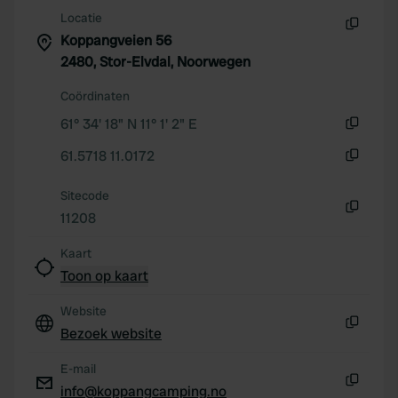
of their services.
Locatie
Koppangveien 56
Kopiëren
2480, Stor-Elvdal, Noorwegen
Coördinaten
61° 34' 18" N 11° 1' 2" E
Kopiëren
61.5718 11.0172
Kopiëren
Sitecode
11208
Kopiëren
Kaart
Toon op kaart
Website
Bezoek website
Kopiëren
E-mail
info@koppangcamping.no
Kopiëren