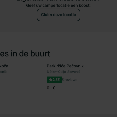
Geef uw camperlocatie een boost!
Claim deze locatie
es in de buurt
 koča
Parkirišče Pečovnik
venië
6,9 km
•
Celje, Slovenië
Favoriet
Fav
2.83
3 reviews
0 - 0