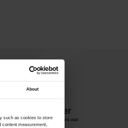
About
een review achter
y such as cookies to store
geweest? Vertel andere camperaars wat
nd content measurement,
je ervan vond.