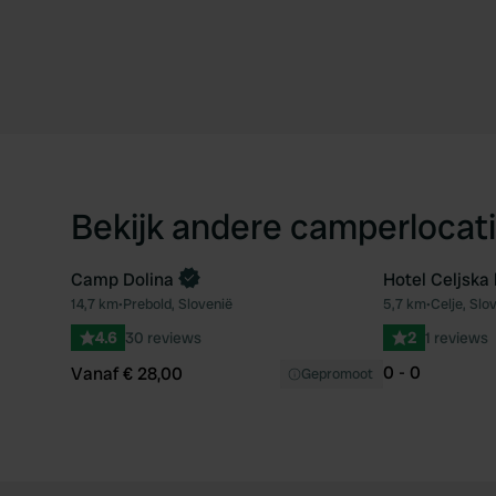
Bekijk andere camperlocati
Camp Dolina
Hotel Celjska
Boek direct
14,7 km
•
Prebold, Slovenië
5,7 km
•
Celje, Slo
Favoriet
4.6
30 reviews
2
1 reviews
0 - 0
Vanaf € 28,00
Gepromoot