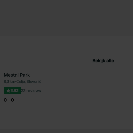
Bekijk alle
Mestni Park
8,3 km
•
Celje, Slovenië
oriet
Favoriet
3.83
23 reviews
0 - 0