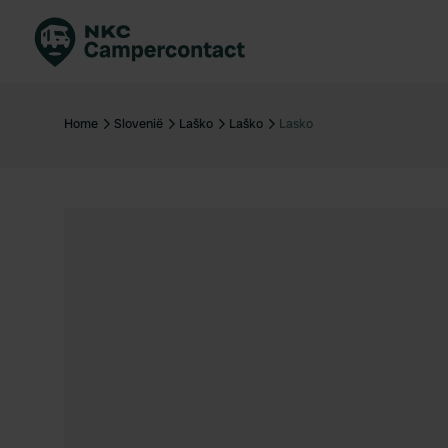
Boek direct
Be
Nederland
Ne
Home
Slovenië
Laško
Laško
Lasko
Duitsland
Du
Frankrijk
Fr
Italië
Ita
Veilig boeken
Sp
Bekijk alle...