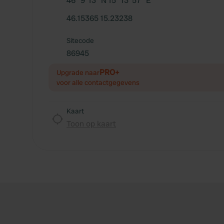
46° 9' 13" N 15° 13' 57" E
46.15365 15.23238
Sitecode
86945
PRO+
Upgrade naar
voor alle contactgegevens
Kaart
Toon op kaart