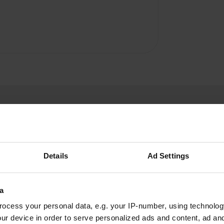
Details
Ad Settings
Laat 
a
aar de pizzeria dichtbij
ocess your personal data, e.g. your IP-number, using technolog
Ben jij hier 
l mare" hebben we dagen op
ur device in order to serve personalized ads and content, ad a