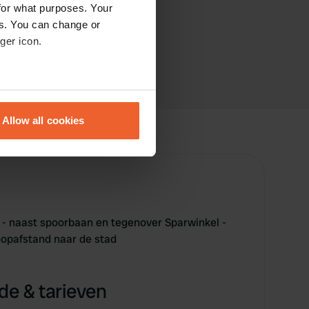
for what purposes. Your
es. You can change or
ger icon.
eral meters
Allow all cookies
ails section
.
se our traffic. We also share
ers who may combine it with
 services.
 - naast spoorbaan en tegenover Sparwinkel -
loopafstand naar de stad
e & tarieven