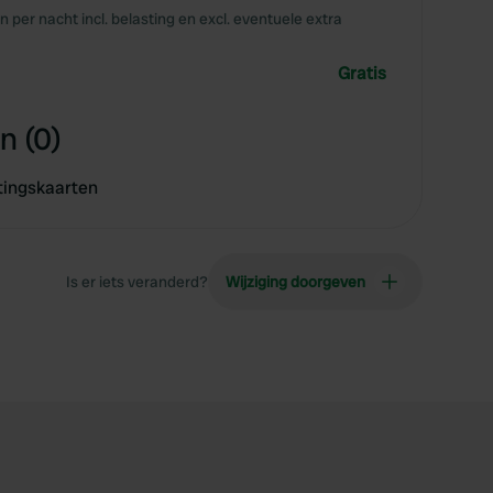
en per nacht incl. belasting en excl. eventuele extra
Gratis
n (0)
tingskaarten
Is er iets veranderd?
Wijziging doorgeven