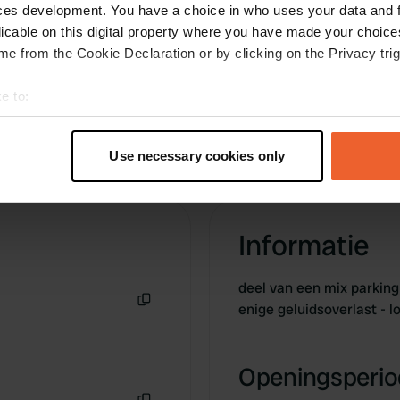
ces development. You have a choice in who uses your data and 
licable on this digital property where you have made your choic
e from the Cookie Declaration or by clicking on the Privacy trig
e to:
t your geographical location which can be accurate to within sev
tively scanning it for specific characteristics (fingerprinting)
Use necessary cookies only
 personal data is processed and set your preferences in the
det
e content and ads, to provide social media features and to analy
 our site with our social media, advertising and analytics partn
Informatie
 provided to them or that they’ve collected from your use of their
deel van een mix parking
enige geluidsoverlast - 
Kopiëren
Openingsperiod