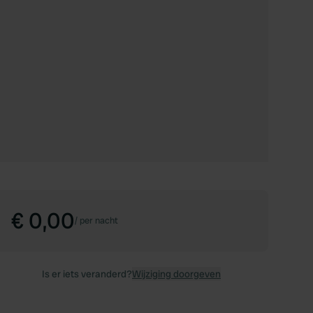
€ 0,00
/
per nacht
Is er iets veranderd?
Wijziging doorgeven