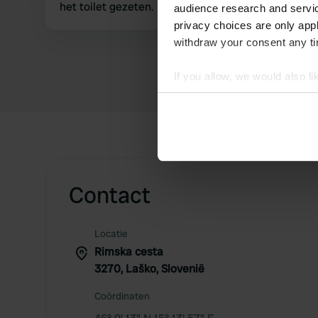
het toilet gezeten. Dus......
audience research and servi
privacy choices are only app
withdraw your consent any tim
If you allow, we would also lik
Collect information abou
Identify your device by ac
Find out more about how your
We use cookies to personalis
information about your use of
Contact
other information that you’ve
Locatie
Rimska cesta
3270, Laško, Slovenië
Coördinaten