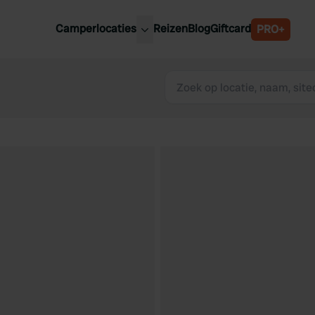
Camperlocaties
Reizen
Blog
Giftcard
PRO+
ste camperplaatsen
België
derland
Luxemburg
itsland
Oostenrijk
ankrijk
Zweden
lië
Zwitserland
anje