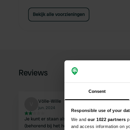
Bekijk alle voorzieningen
Reviews
Consent
Völle-Wille
V
jun. 2024
Responsible use of your dat
Je kunt er staan als je van treinen houdt. Ga niet n
We and
our 1022 partners
pr
(behorend bij het hotel) want van onze pizza "de
and access information on yo