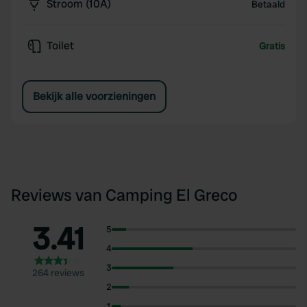
Stroom (10A)
Betaald
Toilet
Gratis
Bekijk alle voorzieningen
Reviews van Camping El Greco
3.41
5
4
3
264 reviews
2
1