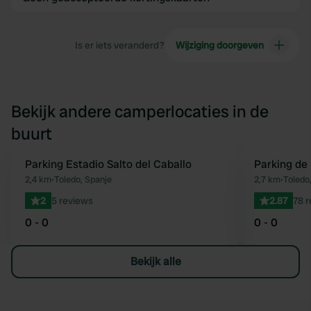
Is er iets veranderd?
Wijziging doorgeven
Bekijk andere camperlocaties in de
buurt
Parking Estadio Salto del Caballo
Parking de 
Favoriet
2,4 km
•
Toledo, Spanje
2,7 km
•
Toledo
2
5 reviews
2.87
78 
0 - 0
0 - 0
Bekijk alle