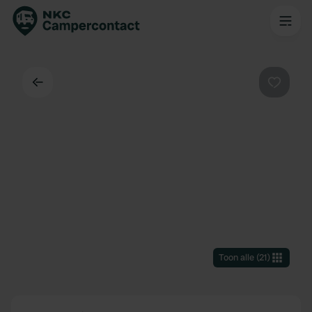
Terug
Favorie
Toon alle
(
21
)