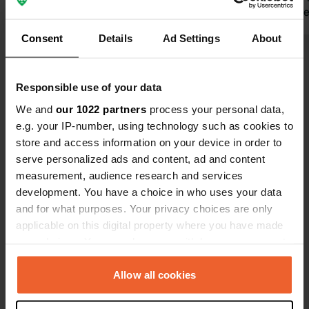
met weliswaar kleine plaatsen.
zonder wate
schoon sanitair.
Consent
Details
Ad Settings
About
Bekijk alle 264 reviews
Responsible use of your data
Ben jij hier geweest?
We and
our 1022 partners
process your personal data,
e.g. your IP-number, using technology such as cookies to
store and access information on your device in order to
serve personalized ads and content, ad and content
measurement, audience research and services
development. You have a choice in who uses your data
Contact
and for what purposes. Your privacy choices are only
applicable on this digital property where you have made
your choices. You can change or withdraw your consent
Locatie
any time from the Cookie Declaration or by clicking on
Ronda el Olivar de los Pozos 5
Kopiëren
the Privacy trigger icon.
Allow all cookies
45004, Toledo, Spanje
Coördinaten
If you allow, we would also like to: