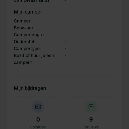
Camperaar sinds
:
-
Mijn camper
Camper
:
-
Bouwjaar
:
-
Camperlengte
:
-
Onderstel
:
-
Campertype
:
-
Bezit of huur je een
-
camper?
Mijn bijdragen
0
9
Locaties
Reviews