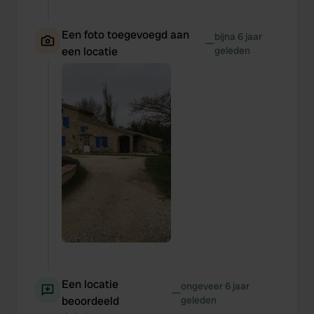
Een foto toegevoegd aan
bijna 6 jaar
—
een locatie
geleden
Een locatie
ongeveer 6 jaar
—
beoordeeld
geleden