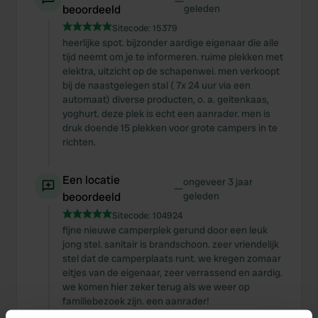
—
beoordeeld
geleden
Sitecode:
15379
heerlijke spot. bijzonder aardige eigenaar die alle
tijd neemt om je te informeren. ruime plekken met
elektra, uitzicht op de schapenwei. men verkoopt
bij de naastgelegen stal ( 7x 24 uur via een
automaat) diverse producten, o. a. geitenkaas,
yoghurt. deze plek is echt een aanrader. men is
druk doende 15 plekken voor grote campers in te
richten.
Een locatie
ongeveer 3 jaar
—
beoordeeld
geleden
Sitecode:
104924
fijne nieuwe camperplek gerund door een leuk
jong stel. sanitair is brandschoon. zeer vriendelijk
stel dat de camperplaats runt. we kregen zomaar
eitjes van de eigenaar, zeer verrassend en aardig.
we komen hier zeker terug als we weer op
familiebezoek zijn. een aanrader!