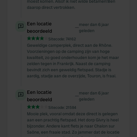
moest komen. Alsof ik niet wilde betamen!Ben
daarop direct vertrokken.
Een locatie
meer dan 6 jaar
—
beoordeeld
geleden
Sitecode:
74162
Geweldige camperplek, direct aan de Rhône.
Voorzieningen op de camping zijn van hoge
kwaliteit, zo goed onderhouden kom je het maar
zelden tegen in Frankrijk. Naast de camping
bevindt zich een geweldig fietspad. Stadje is
aardig, stadje aan de overzijde, Touron, is fraai.
Een locatie
meer dan 6 jaar
—
beoordeeld
geleden
Sitecode:
21584
Mooie plek, vooral omdat deze direct is gelegen
aan een prachtig fietspad. Het dorp Givry is heel
bijzonder. Andere kant fiets je naar Chalon sur
Saône, een fraaie stad. Zo jammer dat de locatie