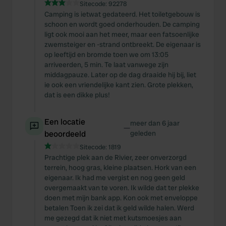
Sitecode:
92278
Camping is ietwat gedateerd. Het toiletgebouw is
schoon en wordt goed onderhouden. De camping
ligt ook mooi aan het meer, maar een fatsoenlijke
zwemsteiger en -strand ontbreekt. De eigenaar is
op leeftijd en bromde toen we om 13:05
arriveerden, 5 min. Te laat vanwege zijn
middagpauze. Later op de dag draaide hij bij, liet
ie ook een vriendelijke kant zien. Grote plekken,
dat is een dikke plus!
Een locatie
meer dan 6 jaar
—
beoordeeld
geleden
Sitecode:
1819
Prachtige plek aan de Rivier, zeer onverzorgd
terrein, hoog gras, kleine plaatsen. Hork van een
eigenaar. Ik had me vergist en nog geen geld
overgemaakt van te voren. Ik wilde dat ter plekke
doen met mijn bank app. Kon ook met enveloppe
betalen Toen ik zei dat ik geld wilde halen. Werd
me gezegd dat ik niet met kutsmoesjes aan