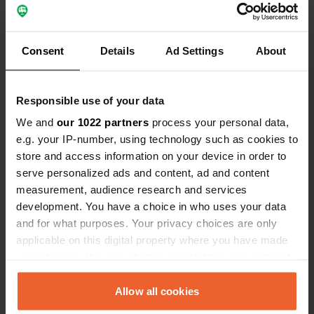
Een foto toegevoegd aan
meer dan 5 jaar
—
een locatie
geleden
Consent
Details
Ad Settings
About
Responsible use of your data
We and
our 1022 partners
process your personal data,
e.g. your IP-number, using technology such as cookies to
store and access information on your device in order to
serve personalized ads and content, ad and content
measurement, audience research and services
development. You have a choice in who uses your data
and for what purposes. Your privacy choices are only
applicable on this digital property where you have made
your choices. You can change or withdraw your consent
Een locatie
meer dan 5 jaar
any time from the Cookie Declaration or by clicking on
—
beoordeeld
geleden
the Privacy trigger icon.
Allow all cookies
Sitecode:
15694