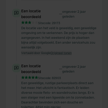
Een locatie
ongeveer 2 jaar
—
beoordeeld
geleden
Sitecode:
29173
De locatie van het veld is geweldig, een geweldige
omgeving om te verkennen. De prijs is hoger dan
aangegeven. In het weekend zijn de plaatsen
bijna altijd volgeboekt. Een ander servicehuis zou
wenselijk zijn.
Vertaald door Google
Origineel tonen
Een locatie
ongeveer 2 jaar
—
beoordeeld
geleden
Sitecode:
82903
Een geweldige, rustige parkeerplaats direct aan
het meer. Het uitzicht is fantastisch. Er leiden
diverse mooie fiets- en wandelroutes langs. Er is
een steiger met een ligweide om te zonnebaden.
Daarachter bevinden zich een douche en
toiletten. Altijd mijn plezier.