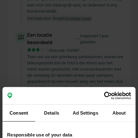
wat voor ons belangrijk was, en iedereen is erg
hondvriendelijk.
Vertaald door Google
Origineel tonen
Een locatie
ongeveer 1 jaar
—
beoordeeld
geleden
Sitecode:
159687
Toen we via een grindweg aankwamen, waren we
teleurgesteld dat de foto's die direct aan het
meer waren geplaatst, niet overeenkwamen met
de camping. Er stonden al een paar campers
geparkeerd op een heuvel, weg van het meer, dus
we zochten een andere plek op. Wat jammer.
Vertaald door Google
Origineel tonen
Een locatie
ongeveer 1 jaar
Consent
Details
Ad Settings
About
—
beoordeeld
geleden
Sitecode:
69286
Geweldige overnachtingsplek met een prachtig
Responsible use of your data