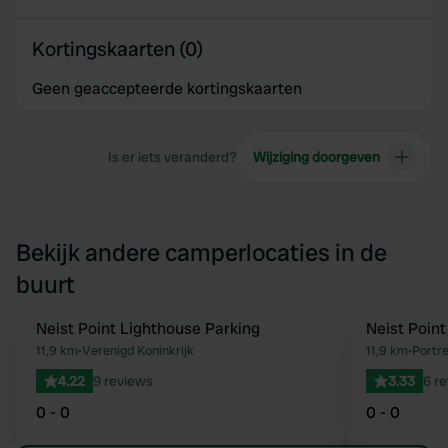
Kortingskaarten (0)
Geen geaccepteerde kortingskaarten
Is er iets veranderd?
Wijziging doorgeven
Bekijk andere camperlocaties in de
buurt
Neist Point Lighthouse Parking
Neist Point
Favoriet
11,9 km
•
Verenigd Koninkrijk
11,9 km
•
Portre
4.22
9 reviews
3.33
6 r
0 - 0
0 - 0