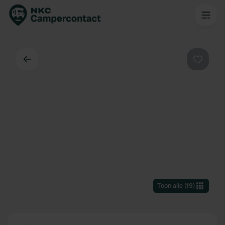
Terug
Favorie
Toon alle
(
19
)