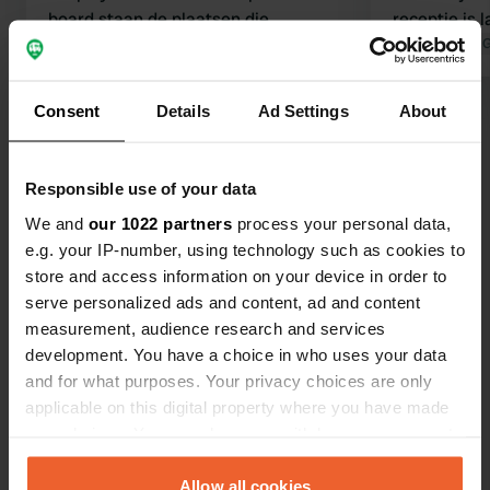
board staan de plaatsen die
receptie is
ingenomen mogen worden, je hoeft
21:30 aan). 
Vertaald door 
jouw ingenomen nummer dan weg te
echter niet 
vegen. De dag nadien kon je dan
Consent
Details
Ad Settings
About
Bekijk alle 44 reviews
betalen. De voorzieningen waren wat
ouderwets. Vlak bij Dunvegan Castle.
Ben jij hier geweest?
Responsible use of your data
We and
our 1022 partners
process your personal data,
e.g. your IP-number, using technology such as cookies to
store and access information on your device in order to
serve personalized ads and content, ad and content
measurement, audience research and services
Contact
development. You have a choice in who uses your data
and for what purposes. Your privacy choices are only
Locatie
applicable on this digital property where you have made
mill road, millburn
your choices. You can change or withdraw your consent
Kopiëren
IV56 8WZ, Verenigd Koninkrijk
any time from the Cookie Declaration or by clicking on
the Privacy trigger icon.
Allow all cookies