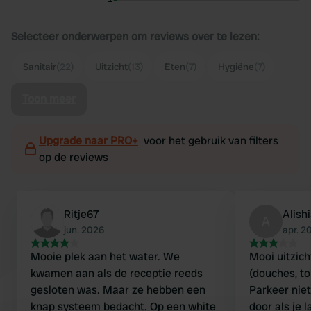
Selecteer onderwerpen om reviews over te lezen:
Sanitair
(22)
Uitzicht
(13)
Eten
(7)
Hygiëne
(7)
Toon meer
Upgrade naar PRO+
voor het gebruik van filters
op de reviews
Ritje67
Alish
A
jun. 2026
apr. 2
Mooie plek aan het water. We
Mooi uitzich
kwamen aan als de receptie reeds
(douches, toi
gesloten was. Maar ze hebben een
Parkeer niet
knap systeem bedacht. Op een white
door als je 