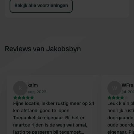
Bekijk alle voorzieningen
Reviews van Jakobsbyn
kalm
WFra
k
W
aug. 2022
jul. 2
Fijne locatie, lekker rustig meer op 2,1
Leuk klein pl
km afstand. goed te lopen
heerlijk rus
Toegankelijke eigenaar. Bij het er
doorgaande 
naartoe rijden is de weg wat smal,
oude boerder
lastig te passeren bij tegemoet
eigenaar. Plaats voor 2 campers met