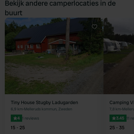
Bekijk andere camperlocaties in de
buurt
Favoriet
Tiny House Stugby Ladugarden
Camping Vi
6,9 km
•
Melleruds kommun, Zweden
7,8 km
•
Meller
4
1 reviews
3.45
11 r
15 - 25
25 - 35