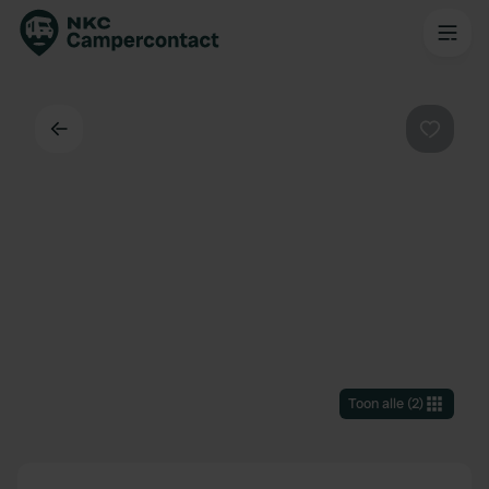
Terug
Favorie
Toon alle
(
2
)