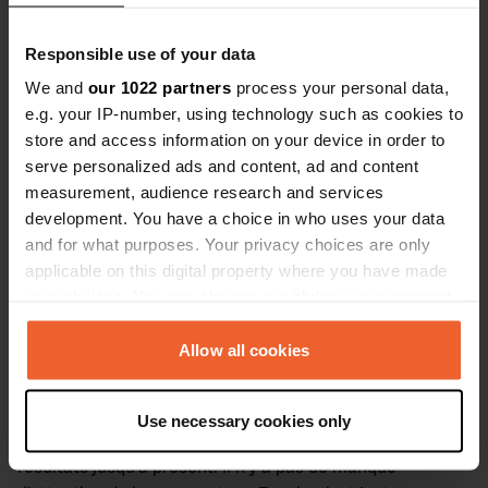
Responsible use of your data
We and
our 1022 partners
process your personal data,
e.g. your IP-number, using technology such as cookies to
store and access information on your device in order to
serve personalized ads and content, ad and content
measurement, audience research and services
development. You have a choice in who uses your data
and for what purposes. Your privacy choices are only
applicable on this digital property where you have made
your choices. You can change or withdraw your consent
any time from the Cookie Declaration or by clicking on
Aide de tous côtés
the Privacy trigger icon.
Allow all cookies
Lorsque Eileen, Jolisa et Saskia n’avaient plus de jobs à
If you allow, we would also like to:
cause du coronavirus, Lisa a décidé d’abandonner son
Use necessary cookies only
Collect information about your geographical location
emploi à une école. C’était un acte de foi, avec de bons
which can be accurate to within several meters
résultats jusqu’à présent. Il n’y a pas de manque
Identify your device by actively scanning it for