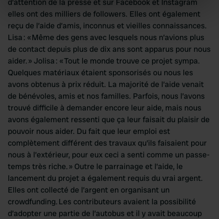
d’attention de la presse et sur Facebook et Instagram
specific characteristics (fingerprinting)
elles ont des milliers de followers. Elles ont également
Find out more about how your personal data is processed
reçu de l’aide d’amis, inconnus et vieilles connaissances.
and set your preferences in the
details section
.
Lisa : « Même des gens avec lesquels nous n’avions plus
de contact depuis plus de dix ans sont apparus pour nous
We use cookies to personalise content and ads, to
aider. » Jolisa : « Tout le monde trouve ce projet sympa.
provide social media features and to analyse our traffic.
Quelques matériaux étaient sponsorisés ou nous les
We also share information about your use of our site with
avons obtenus à prix réduit. La majorité de l’aide venait
our social media, advertising and analytics partners who
de bénévoles, amis et nos familles. Parfois, nous l’avons
may combine it with other information that you’ve
trouvé difficile à demander encore leur aide, mais nous
provided to them or that they’ve collected from your use
avons également ressenti que ça leur faisait du plaisir de
of their services.
pouvoir nous aider. Du fait que leur emploi est
complètement différent des travaux qu’ils faisaient pour
nous à l’extérieur, pour eux ceci a senti comme un passe-
temps très riche. » Outre le parrainage et l’aide, le
lancement du projet a également requis du vrai argent.
Elles ont collecté de l’argent en organisant un
crowdfunding. Les contributeurs avaient la possibilité
d’adopter une partie de l’autobus et il y avait beaucoup