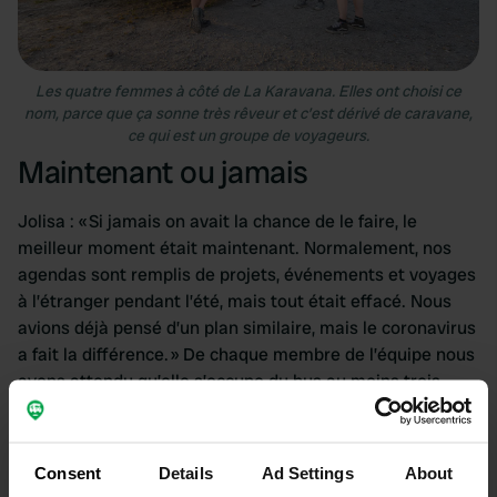
Les quatre femmes à côté de La Karavana. Elles ont choisi ce
nom, parce que ça sonne très rêveur et c’est dérivé de caravane,
ce qui est un groupe de voyageurs.
Maintenant ou jamais
Jolisa : « Si jamais on avait la chance de le faire, le
meilleur moment était maintenant. Normalement, nos
agendas sont remplis de projets, événements et voyages
à l’étranger pendant l’été, mais tout était effacé. Nous
avions déjà pensé d’un plan similaire, mais le coronavirus
a fait la différence. » De chaque membre de l’équipe nous
avons attendu qu’elle s’occupe du bus au moins trois
jours par semaine, jusqu’au jour où il est fini, qu’elle
contribue au budget et que maintenant, après la
transformation, elle accompagne quelques voyages par
Consent
Details
Ad Settings
About
an.