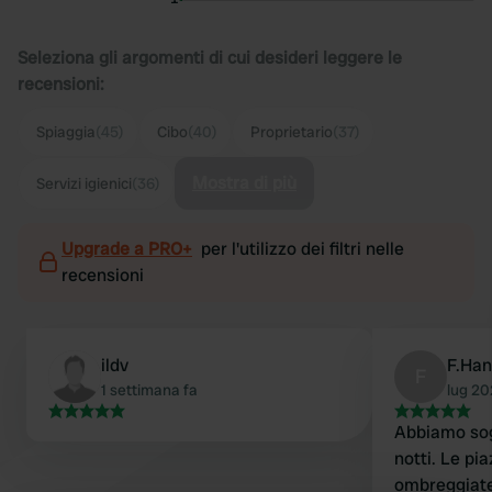
Seleziona gli argomenti di cui desideri leggere le
recensioni:
Spiaggia
(45)
Cibo
(40)
Proprietario
(37)
Mostra di più
Servizi igienici
(36)
Upgrade a PRO+
per l'utilizzo dei filtri nelle
recensioni
ildv
F.Ha
F
1 settimana fa
lug 2
Abbiamo sog
notti. Le pi
ombreggiate.