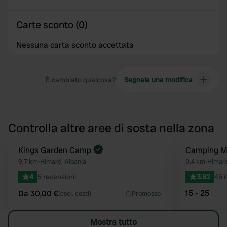
Carte sconto (0)
Nessuna carta sconto accettata
È cambiato qualcosa?
Segnala una modifica
Controlla altre aree di sosta nella zona
Prenota ora
Kings Garden Camp
Camping M
Preferito
9,7 km
•
Himarë, Albania
0,4 km
•
Himarë
4
5 recensioni
3.82
45 
15 - 25
Da 30,00 €
(escl. costi)
Promosso
Mostra tutto