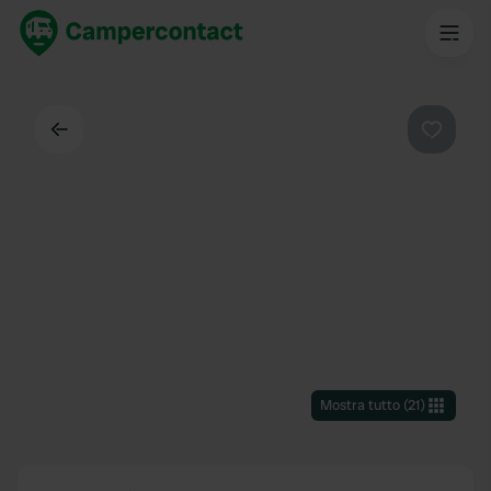
Indietro
Preferi
Mostra tutto
(
21
)