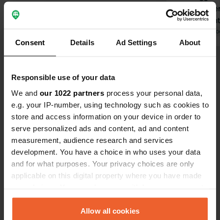
i servizi igi
regolarmente
diverse ling
Tradotto da Go
Consent
Details
Ad Settings
About
un buon rist
lettini in s
Visualizza tutte le 71 recensioni
qualità-pre
Responsible use of your data
We and
our 1022 partners
process your personal data,
Sei stato qui?
e.g. your IP-number, using technology such as cookies to
store and access information on your device in order to
serve personalized ads and content, ad and content
measurement, audience research and services
development. You have a choice in who uses your data
and for what purposes. Your privacy choices are only
Contatto
applicable on this digital property where you have made
your choices. You can change or withdraw your consent
Posizione
any time from the Cookie Declaration or by clicking on
sh8 livadh-himarë
Copia
the Privacy trigger icon.
Allow all cookies
9425, Himarë, Albania