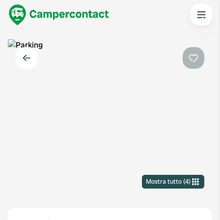
Indietro
Preferi
Mostra tutto
(
4
)