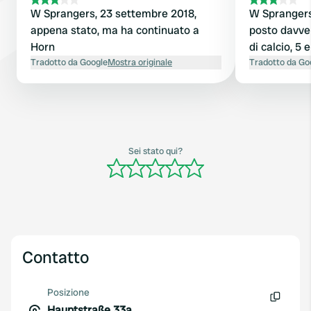
W Sprangers, 23 settembre 2018,
W Sprangers
appena stato, ma ha continuato a
posto davver
Horn
di calcio, 5
Tradotto da Google
Mostra originale
Tradotto da Go
Sei stato qui?
Contatto
Posizione
Hauptstraße 33a
Copia