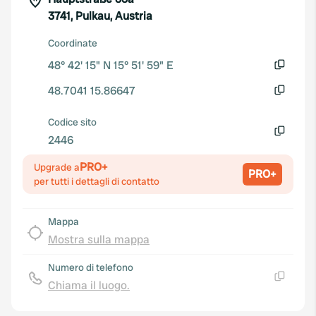
3741, Pulkau, Austria
Coordinate
48° 42' 15" N 15° 51' 59" E
Copia
48.7041 15.86647
Copia
Codice sito
2446
Copia
PRO+
Upgrade a
PRO+
per tutti i dettagli di contatto
Mappa
Mostra sulla mappa
Numero di telefono
Chiama il luogo.
Copia