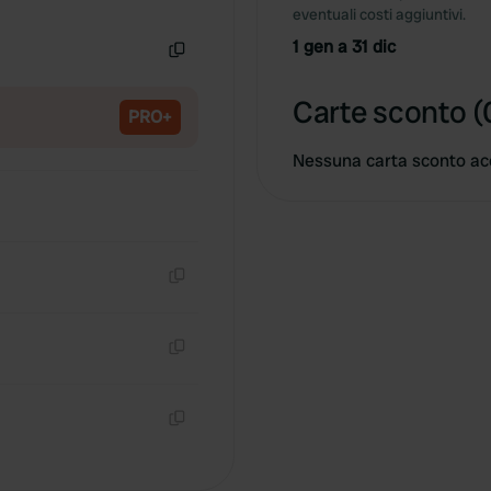
Copia
eventuali costi aggiuntivi.
1 gen a 31 dic
Copia
Carte sconto (
PRO+
Nessuna carta sconto ac
Copia
Copia
Copia