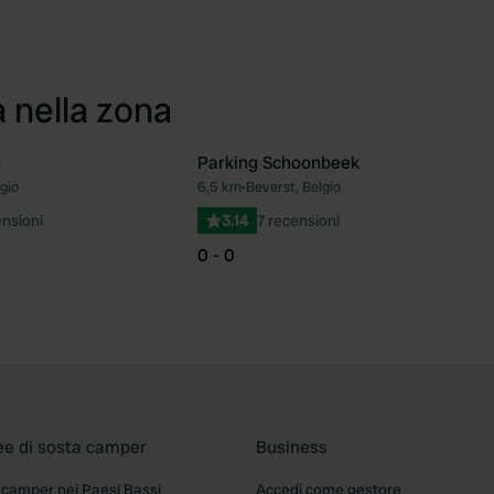
a nella zona
n
Parking Schoonbeek
lgio
6,5 km
•
Beverst, Belgio
Preferito
Pre
nsioni
3.14
7 recensioni
0 - 0
ee di sosta camper
Business
 camper nei Paesi Bassi
Accedi come gestore