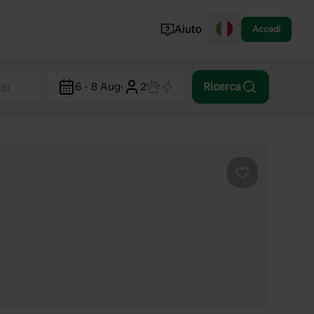
Aiuto
Accedi
Norvegia
6 - 8 Aug
·
2
Ricerca
Portogallo
Danimarca
Croazia
Mostra tutto...
Preferito