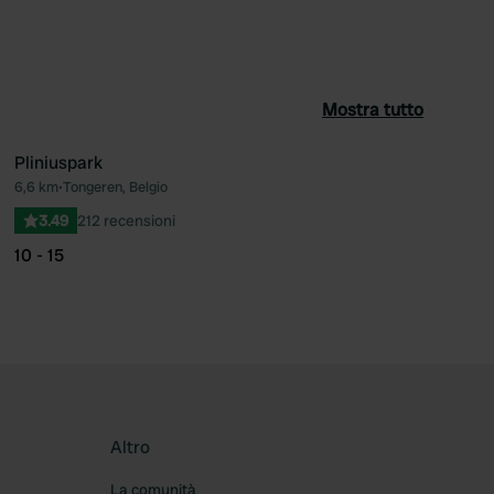
Mostra tutto
Pliniuspark
6,6 km
•
Tongeren, Belgio
ferito
Preferito
3.49
212 recensioni
10 - 15
Altro
La comunità