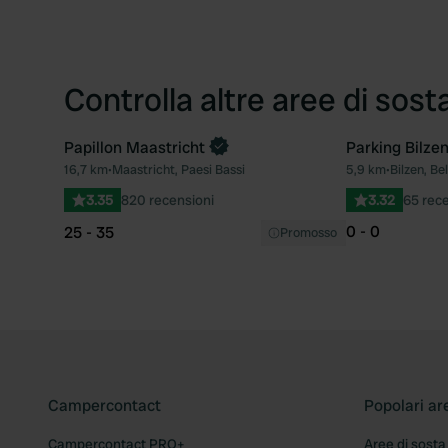
Controlla altre aree di sost
Papillon Maastricht
Parking Bilze
16,7 km
•
Maastricht, Paesi Bassi
5,9 km
•
Bilzen, Be
Preferito
3.35
820 recensioni
3.32
65 rece
0 - 0
25 - 35
Promosso
Campercontact
Popolari ar
Campercontact PRO+
Aree di sosta