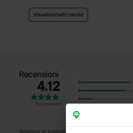
Visualizza tutti i servizi
Recensioni
4.12
5
4
3
312 recensioni
2
1
Seleziona gli argomenti di cui desideri leggere le rec