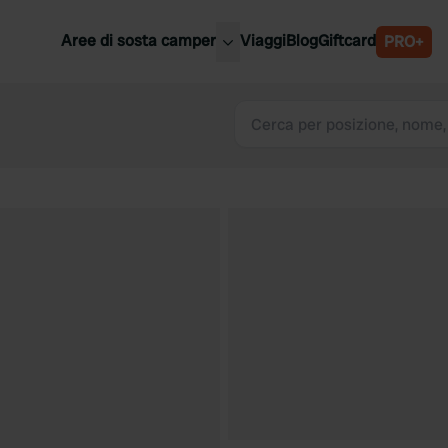
Aree di sosta camper
Viaggi
Blog
Giftcard
PRO+
ori aree di sosta camper
Belgio
Slovenia
a
Austria
a
Svezia
nia
Svizzera
Bassi