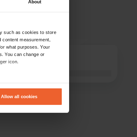
About
y such as cookies to store
nd content measurement,
for what purposes. Your
es. You can change or
magre
m
ger icon.
lug 2026
Tradotto da Google
Mostra originale
eral meters
Allow all cookies
ails section
.
se our traffic. We also share
ers who may combine it with
 services.