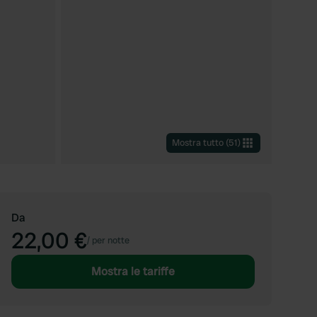
Mostra tutto
(
51
)
Da
22,00 €
/
per notte
Mostra le tariffe