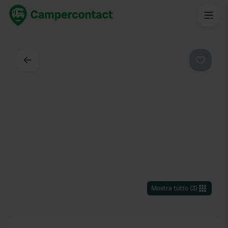
Indietro
Preferi
Mostra tutto
(
3
)