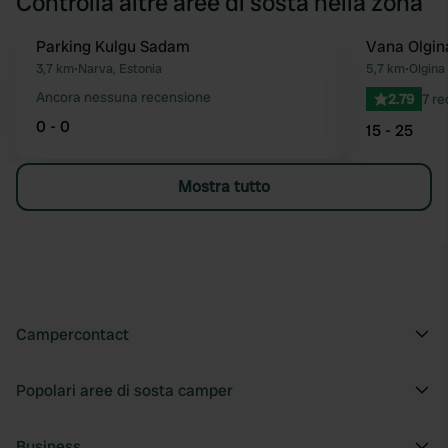
Controlla altre aree di sosta nella zona
Parking Kulgu Sadam
Vana Olgin
Preferito
3,7 km
•
Narva, Estonia
5,7 km
•
Olgina 
Ancora nessuna recensione
2.79
7 re
0 - 0
15 - 25
Mostra tutto
Campercontact
Popolari aree di sosta camper
Business