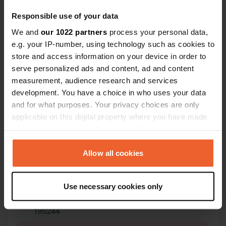
Responsible use of your data
We and
our 1022 partners
process your personal data,
e.g. your IP-number, using technology such as cookies to
store and access information on your device in order to
serve personalized ads and content, ad and content
Contatto
measurement, audience research and services
development. You have a choice in who uses your data
Posizione
and for what purposes. Your privacy choices are only
Peetri plats 7
Copia
applicable on this digital property where you have made
20308, Narva linn, Estonia
your choices. You can change or withdraw your consent
any time from the Cookie Declaration or by clicking on
Coordinate
the Privacy trigger icon.
Allow all cookies
59° 22' 32" N 28° 12' 5" E
Copia
59.37569 28.20137
If you allow, we would also like to:
Copia
Use necessary cookies only
Collect information about your geographical location
Codice sito
which can be accurate to within several meters
195244
Copia
Identify your device by actively scanning it for