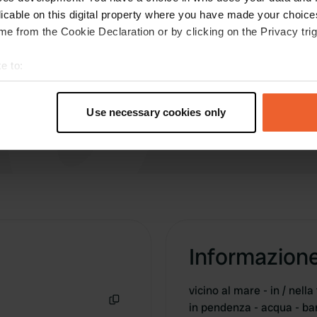
il martello assoluto. con il SUP esattamente la
licable on this digital property where you have made your choic
cosa giusta.
e from the Cookie Declaration or by clicking on the Privacy trig
Tradotto da Google
Mostra originale
e to:
t your geographical location which can be accurate to within sev
tively scanning it for specific characteristics (fingerprinting)
Use necessary cookies only
 personal data is processed and set your preferences in the
det
e content and ads, to provide social media features and to analy
 our site with our social media, advertising and analytics partn
 provided to them or that they’ve collected from your use of their
Informazion
vicino al mare - in / nell
in pendenza - acqua - bar
Copia