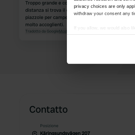
Troppo grande e costoso. A pochi chilometri di
privacy choices are only app
distanza si trova il campeggio Hammervik. 20
withdraw your consent any tim
piazzole per camper, 25 euro, proprio sull'acqua,
molto accoglienti.
If you allow, we would also lik
Tradotto da Google
Mostra originale
Collect information abou
Identify your device by ac
Find out more about how your
We use cookies to personalis
information about your use of
other information that you’ve
Contatto
Posizione
Käringsundsvägen 207