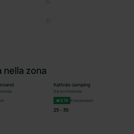
Copia
Copia
a nella zona
ersand
Kattnäs camping
nlandia
9,6 km
•
Finlandia
Preferito
Pre
ni
3.75
4 recensioni
25 - 35