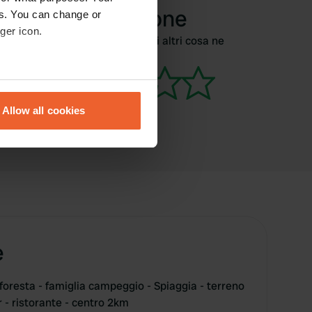
recensione
es. You can change or
ger icon.
Siete stati qui? Dite agli altri cosa ne
pensate.
eral meters
Allow all cookies
ails section
.
se our traffic. We also share
ers who may combine it with
 services.
e
a foresta - famiglia campeggio - Spiaggia - terreno
 - ristorante - centro 2km