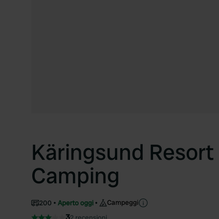
Käringsund Resort
Camping
Campeggi
200
Aperto oggi
3
2 recensioni