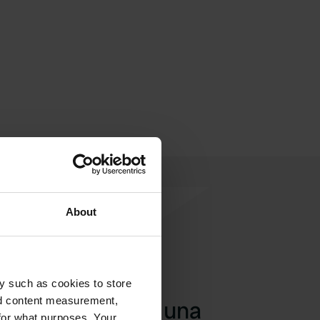
About
y such as cookies to store
nd content measurement,
Aggiungi una
for what purposes. Your