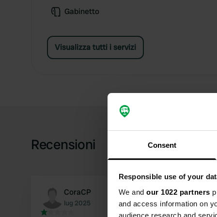
Gabinetto
Visualizza tutti i servizi
Recensioni
Consent
Responsible use of your dat
CoraCP
We and
our 1022 partners
pr
lug 2025
and access information on yo
audience research and servi