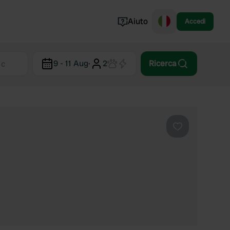
Aiuto
Accedi
Norvegia
9 - 11 Aug
·
2
Ricerca
Portogallo
Danimarca
Croazia
Mostra tutto...
Preferito