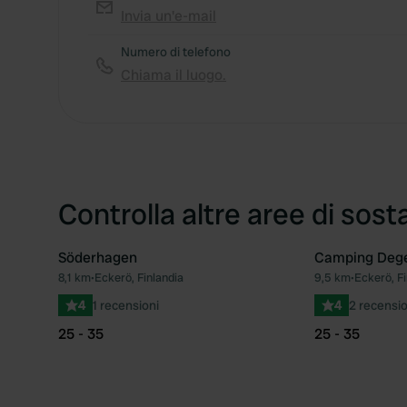
Invia un'e-mail
Numero di telefono
Chiama il luogo.
Controlla altre aree di sost
Söderhagen
Camping Deg
8,1 km
•
Eckerö, Finlandia
9,5 km
•
Eckerö, Fi
Preferito
4
1 recensioni
4
2 recensio
25 - 35
25 - 35