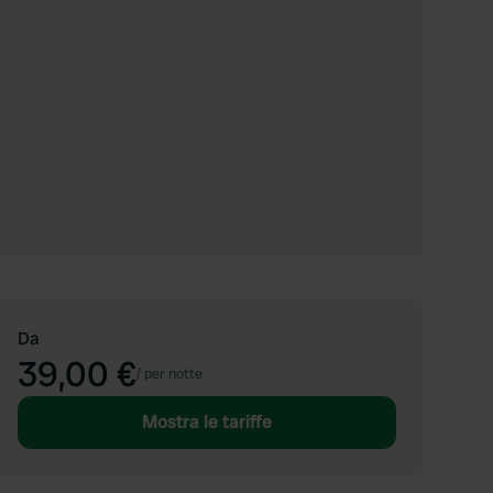
Da
39,00 €
/
per notte
Mostra le tariffe