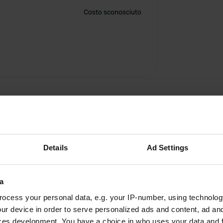
Costo sconosciuto
Details
Ad Settings
a
Manochor
ocess your personal data, e.g. your IP-number, using technolog
M
ago 2021
ur device in order to serve personalized ads and content, ad a
ces development. You have a choice in who uses your data and 