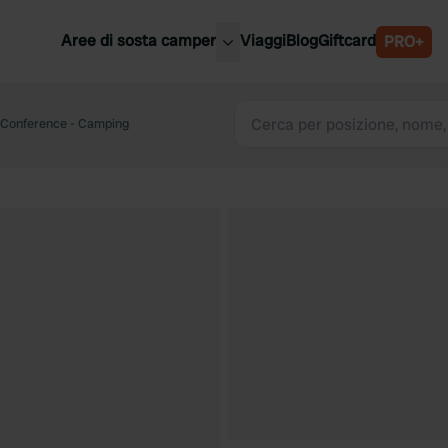
Aree di sosta camper
Viaggi
Blog
Giftcard
PRO+
ori aree di sosta camper
Belgio
 Conference - Camping
Slovenia
a
Austria
a
Svezia
nia
Svizzera
Bassi