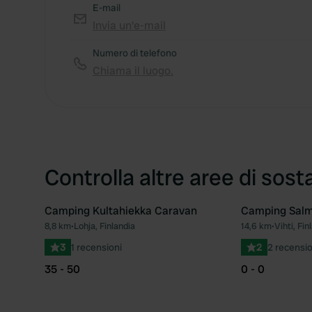
E-mail
Invia un'e-mail
Numero di telefono
Chiama il luogo.
Controlla altre aree di sost
Camping Kultahiekka Caravan
Camping Salm
8,8 km
•
Lohja, Finlandia
14,6 km
•
Vihti, Fin
Preferito
3
1 recensioni
2
2 recensio
35 - 50
0 - 0