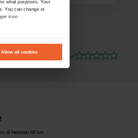
for what purposes. Your
es. You can change or
ger icon.
eral meters
Allow all cookies
ails section
.
Sei stato qui?
se our traffic. We also share
ers who may combine it with
 services.
e
tro di Helsinki 65 km