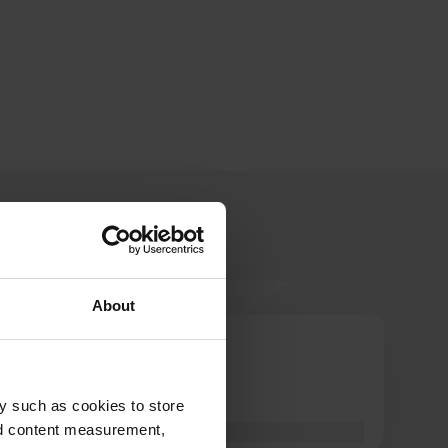
About
vercekeanu
v
giu 2026
y such as cookies to store
Soggiorno piacevole
nd content measurement,
Tradotto da Google
Mostra originale