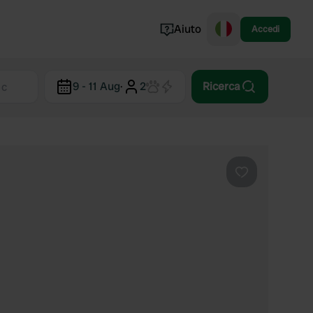
Aiuto
Accedi
Norvegia
9 - 11 Aug
·
2
Ricerca
Portogallo
Danimarca
Croazia
Mostra tutto...
Preferito