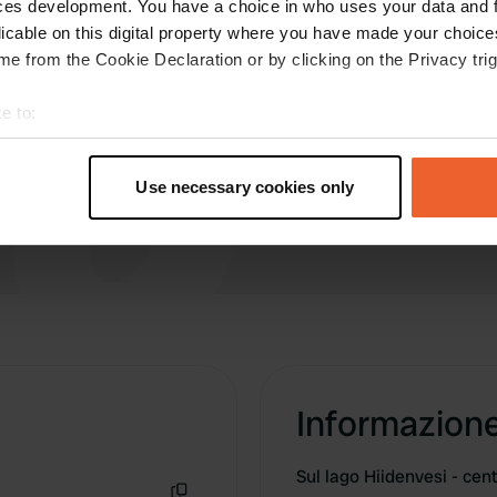
ces development. You have a choice in who uses your data and 
lago.
licable on this digital property where you have made your choic
Tradotto da Google
Mostra originale
e from the Cookie Declaration or by clicking on the Privacy trig
e to:
t your geographical location which can be accurate to within sev
tively scanning it for specific characteristics (fingerprinting)
Use necessary cookies only
 personal data is processed and set your preferences in the
det
e content and ads, to provide social media features and to analy
 our site with our social media, advertising and analytics partn
 provided to them or that they’ve collected from your use of their
Informazion
Sul lago Hiidenvesi - cen