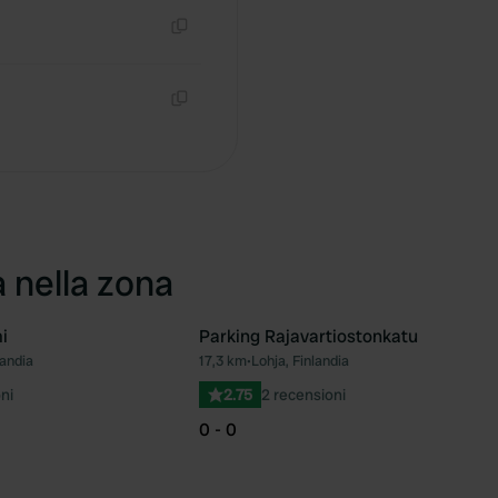
Copia
Copia
a nella zona
i
Parking Rajavartiostonkatu
landia
17,3 km
•
Lohja, Finlandia
Preferito
Pre
ni
2.75
2 recensioni
0 - 0