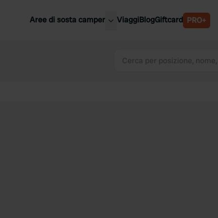
Aree di sosta camper
Viaggi
Blog
Giftcard
PRO+
ori aree di sosta camper
Belgio
Slovenia
a
Austria
a
Svezia
nia
Svizzera
Bassi