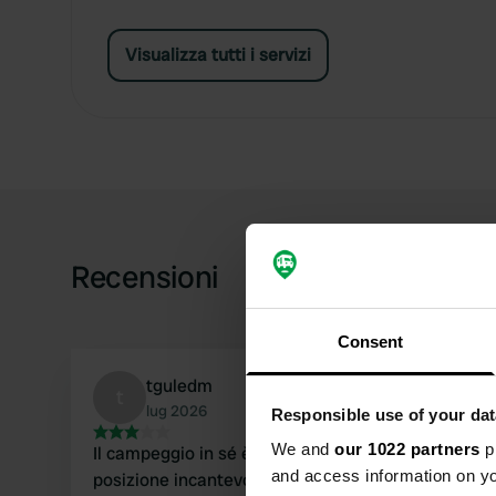
Visualizza tutti i servizi
Recensioni
Consent
tguledm
t
lug 2026
Responsible use of your dat
We and
our 1022 partners
pr
Il campeggio in sé è carino, situato in una
and access information on yo
posizione incantevole vicino a un lago. Ci sono