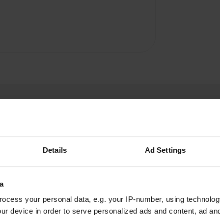
Details
Ad Settings
arjan477
a
giu 2026
a
ocess your personal data, e.g. your IP-number, using technolog
Soggiorno piacevole, personale cordiale, servizi
ur device in order to serve personalized ads and content, ad a
igienici eccellenti e vicinanza a uno splendido