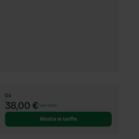
Da
38,00 €
/
per notte
Mostra le tariffe