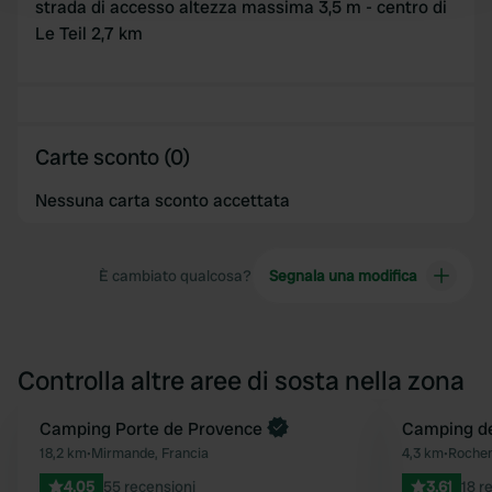
and set your preferences in the
details section
.
strada di accesso altezza massima 3,5 m - centro di
Le Teil 2,7 km
We use cookies to personalise content and ads, to
provide social media features and to analyse our traffic.
We also share information about your use of our site with
our social media, advertising and analytics partners who
Carte sconto (0)
may combine it with other information that you’ve
provided to them or that they’ve collected from your use
Nessuna carta sconto accettata
of their services.
È cambiato qualcosa?
Segnala una modifica
Controlla altre aree di sosta nella zona
Prenota ora
Camping Porte de Provence
Camping de 
Preferito
18,2 km
•
Mirmande, Francia
4,3 km
•
Rochem
4.05
55 recensioni
3.61
18 r