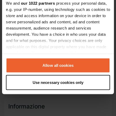
Copia
We and
our 1022 partners
process your personal data,
Codice sito
e.g. your IP-number, using technology such as cookies to
113095
store and access information on your device in order to
Copia
serve personalized ads and content, ad and content
PRO+
Upgrade a
PRO+
measurement, audience research and services
per tutti i dettagli di contatto
development. You have a choice in who uses your data
and for what purposes. Your privacy choices are only
Mappa
applicable on this digital property where you have made
Mostra sulla mappa
your choices. You can change or withdraw your consent
any time from the Cookie Declaration or by clicking on
E-mail
the Privacy trigger icon.
Allow all cookies
Invia un'e-mail
Copia
If you allow, we would also like to:
Numero di telefono
Use necessary cookies only
Collect information about your geographical location
Chiama il luogo.
Copia
which can be accurate to within several meters
Identify your device by actively scanning it for
specific characteristics (fingerprinting)
Informazione
Find out more about how your personal data is processed