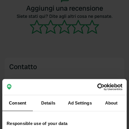
Aggiungi una recensione
Siete stati qui? Dite agli altri cosa ne pensate.
Contatto
Posizione
Boulevard de la Croix de la Lauze 1587
Copia
07400, Rochemaure, Francia
Consent
Details
Ad Settings
About
Coordinate
44° 34' 5" N 4° 41' 45" E
Copia
Responsible use of your data
44.56812911 4.69587564