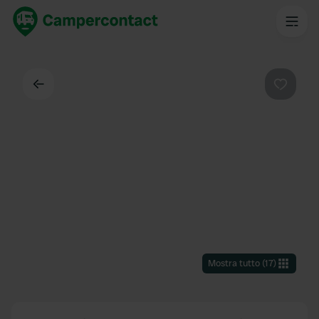
Indietro
Preferi
Mostra tutto
(
17
)