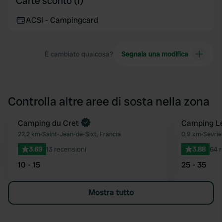
Carte sconto (1)
ACSI - Campingcard
È cambiato qualcosa?
Segnala una modifica
Controlla altre aree di sosta nella zona
Camping du Cret
Camping Le
Preferito
22,2 km
•
Saint-Jean-de-Sixt, Francia
0,9 km
•
Sevrie
3.69
13 recensioni
3.88
64 
10 - 15
25 - 35
Mostra tutto