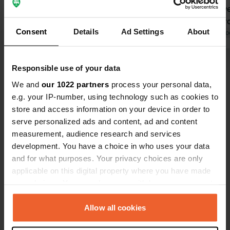
grandi e non è facile manovrare un
cordiale; a
camper di grandi dimensioni. Acqua
53, che si tr
Consent
Details
Ad Settings
About
ed elettricità sono ottime. L'unico
Tradotto da Google
Mostra originale
soleggiata e
Tradotto da Go
inconveniente che ho riscontrato è
Andare in bi
che i servizi igienici non venivano
una e-bike: 
Visualizza tutte le 37 recensioni
Responsible use of your data
puliti abbastanza spesso. Tuttavia, le
destra o a s
strutture sono piuttosto nuove e
splendide sp
We and
our 1022 partners
process your personal data,
moderne. Il campeggio dispone di un
e un lago pul
e.g. your IP-number, using technology such as cookies to
Sei stato qui?
ristorante e di una piscina con una
campeggio of
store and access information on your device in order to
vista magnifica.
panetteria, m
serve personalized ads and content, ad and content
minuti di bic
measurement, audience research and services
necessaria d
development. You have a choice in who uses your data
and for what purposes. Your privacy choices are only
applicable on this digital property where you have made
Contatto
your choices. You can change or withdraw your consent
any time from the Cookie Declaration or by clicking on
Posizione
the Privacy trigger icon.
Allow all cookies
Chemin des Bernets 22
Copia
74320, Sevrier, Francia