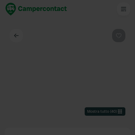
Indietro
Preferi
Mostra tutto
(
40
)