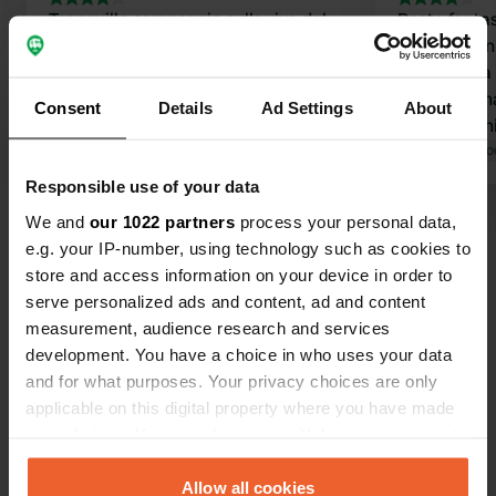
Tranquillo campeggio sulle rive del
Posto fantas
fiume Yonne. Piccolo villaggio, niente
Servizi buoni
di speciale. Ma per chi ama la pace e
potabile è a
la tranquillità, questo è il luogo ideale.
tariffa giorna
Consent
Details
Ad Settings
About
C'è anche una pista ciclabile lungo il
anche un ch
fiume. Servizi come da descrizione.
Tradotto da Google
Mostra originale
acquistare c
Tradotto da Go
Alcune piazzole sono ombreggiate
accessibili.
Responsible use of your data
dagli alberi.
torneremo s
We and
our 1022 partners
process your personal data,
Visualizza tutte le 118 recensioni
e.g. your IP-number, using technology such as cookies to
store and access information on your device in order to
Sei stato qui?
serve personalized ads and content, ad and content
measurement, audience research and services
development. You have a choice in who uses your data
and for what purposes. Your privacy choices are only
applicable on this digital property where you have made
your choices. You can change or withdraw your consent
Contatto
any time from the Cookie Declaration or by clicking on
the Privacy trigger icon.
Allow all cookies