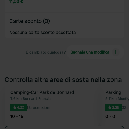
11,00 €
Carte sconto (0)
Nessuna carta sconto accettata
È cambiato qualcosa?
Segnala una modifica
Controlla altre aree di sosta nella zona
Camping-Car Park de Bonnard
Parking
Preferito
7,6 km
•
Bonnard, Francia
9,7 km
•
Montig
4.33
12 recensioni
3.28
32 
10 - 15
0 - 0