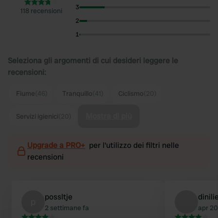
3
118 recensioni
2
1
Seleziona gli argomenti di cui desideri leggere le
recensioni:
Fiume
(46)
Tranquillo
(41)
Ciclismo
(20)
Mostra di più
Servizi igienici
(20)
Upgrade a PRO+
per l'utilizzo dei filtri nelle
recensioni
possltje
dinili
p
2 settimane fa
apr 2