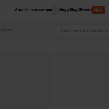
Aree di sosta camper
Viaggi
Blog
Giftcard
PRO+
ori aree di sosta camper
Belgio
 Ar Ster
Slovenia
a
Austria
a
Svezia
nia
Svizzera
Bassi