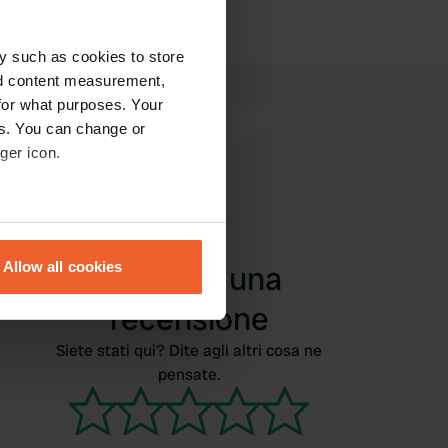
y such as cookies to store
nd content measurement,
for what purposes. Your
es. You can change or
ger icon.
eral meters
Aggiungi una
Allow all cookies
ails section
.
recensione
se our traffic. We also share
Siete stati qui? Dite agli altri cosa ne
ers who may combine it with
pensate.
 services.