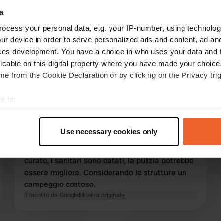
a
ocess your personal data, e.g. your IP-number, using technolog
ur device in order to serve personalized ads and content, ad a
ces development. You have a choice in who uses your data and 
licable on this digital property where you have made your choic
e from the Cookie Declaration or by clicking on the Privacy trig
e to:
t your geographical location which can be accurate to within sev
Ko-Ilse
K
tively scanning it for specific characteristics (fingerprinting)
lug 2020
Use necessary cookies only
 personal data is processed and set your preferences in the
det
La reception non è molto amichevole. Ben
curato, i sanitari sono datati, la pulizia potrebbe
e content and ads, to provide social media features and to analy
essere migliore. Considerando le strutture un
 our site with our social media, advertising and analytics partn
campeggio costoso.
 provided to them or that they’ve collected from your use of their
Tradotto da Google
Mostra originale