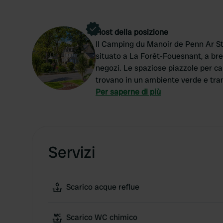
Host della posizione
Il Camping du Manoir de Penn Ar St
situato a La Forêt-Fouesnant, a brev
negozi. Le spaziose piazzole per cam
trovano in un ambiente verde e tran
servizio per camper e la splendida 
Per saperne di più
questo è un luogo ideale per una v
Servizi
Scarico acque reflue
Scarico WC chimico