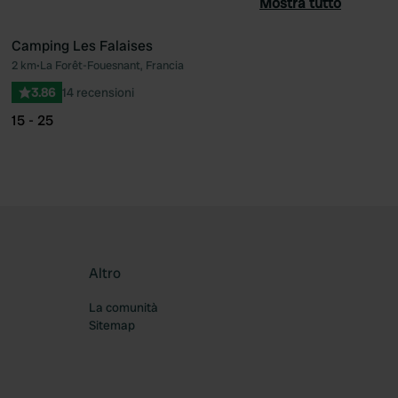
Mostra tutto
Camping Les Falaises
2 km
•
La Forêt-Fouesnant, Francia
ferito
Preferito
3.86
14 recensioni
15 - 25
Altro
La comunità
Sitemap