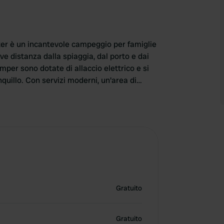
er è un incantevole campeggio per famiglie
e distanza dalla spiaggia, dal porto e dai
per sono dotate di allaccio elettrico e si
quillo. Con servizi moderni, un'area di
costa bretone facilmente raggiungibile,
acanza rilassante in camper.
Gratuito
Gratuito