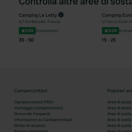
Controlla altre aree di sost
Camping Le Letty
Camping Euro
9,7 km
•
Bénodet, Francia
1,7 km
•
La Forêt-F
Preferito
3.89
9 recensioni
3.08
6 recen
35 - 50
15 - 25
Campercontact
Popolari ar
Campercontact PRO+
Aree di sosta
Vantaggio Campercontact
Aree di sosta
Domande frequenti
Aree di sost
Informazioni su Campercontact
Aree di sost
Diritto di recesso
Aree di sosta
Privacy statement
Aree di sost