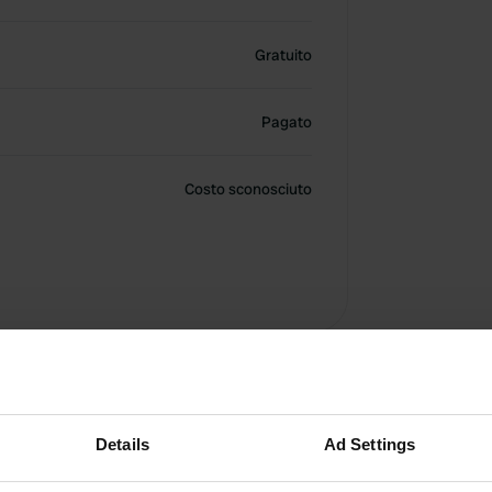
Gratuito
Pagato
Costo sconosciuto
Details
Ad Settings
onato. Modifica il periodo