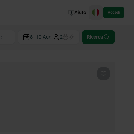
Aiuto
Accedi
Norvegia
8 - 10 Aug
·
2
Ricerca
Portogallo
Danimarca
Croazia
Mostra tutto...
Preferito