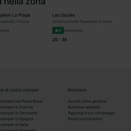
a nella zona
péen La Plage
Les Saules
ouesnant, Francia
1,9 km
•
La Forêt-Fouesnant, Francia
Preferito
Pre
sioni
0
recensioni
25 - 35
ee di sosta camper
Business
 camper nei Paesi Bassi
Accedi come gestore
 camper in Francia
Business website
a camper in Germania
Aggiungi il tuo campeggio
a camper in Spagna
Ricevi prenotazioni
 camper in Italia
a camper in Norvegia