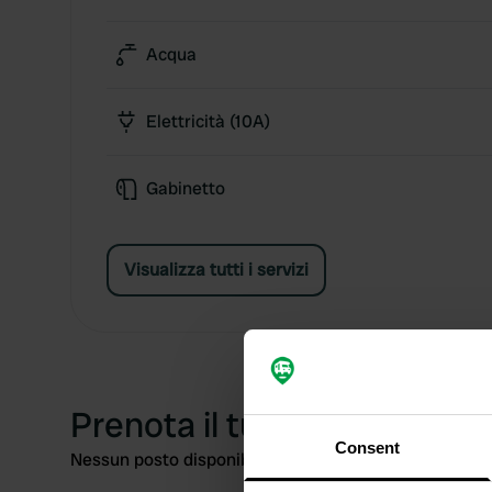
Acqua
Elettricità (10A)
Gabinetto
Visualizza tutti i servizi
Prenota il tuo posto
Consent
Nessun posto disponibile nell'intervallo di date selezi