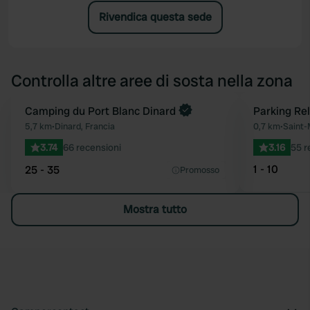
Rivendica questa sede
Controlla altre aree di sosta nella zona
Camping du Port Blanc Dinard
Parking Rel
Preferito
5,7 km
•
Dinard, Francia
0,7 km
•
Saint-
3.74
66 recensioni
3.16
55 r
1 - 10
25 - 35
Promosso
Mostra tutto