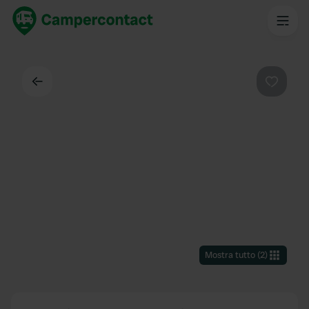
Indietro
Preferi
Mostra tutto
(
2
)