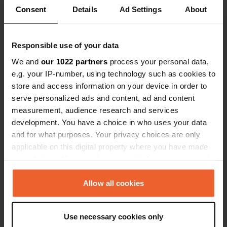
Consent
Details
Ad Settings
About
Responsible use of your data
Contatto
We and
our 1022 partners
process your personal data,
e.g. your IP-number, using technology such as cookies to
store and access information on your device in order to
Posizione
serve personalized ads and content, ad and content
Avenue de Marville
Copia
measurement, audience research and services
35400, Saint-Malo, Francia
development. You have a choice in who uses your data
Coordinate
and for what purposes. Your privacy choices are only
applicable on this digital property where you have made
48° 38' 27" N 2° 0' 8" W
your choices. You can change or withdraw your consent
Copia
48.64086 -2.00209
any time from the Cookie Declaration or by clicking on
Copia
the Privacy trigger icon.
Allow all cookies
Codice sito
28187
If you allow, we would also like to:
Copia
Use necessary cookies only
Collect information about your geographical location
PRO+
Upgrade a