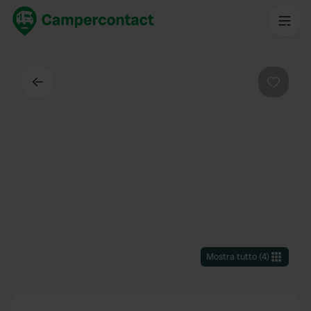
Indietro
Preferi
Mostra tutto
(
4
)