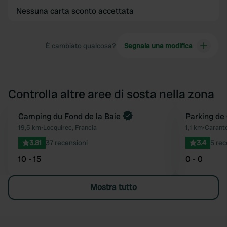
Nessuna carta sconto accettata
È cambiato qualcosa?
Segnala una modifica
Controlla altre aree di sosta nella zona
Camping du Fond de la Baie
Parking de
Preferito
19,5 km
•
Locquirec, Francia
1,1 km
•
Carante
3.81
37 recensioni
3.4
5 rec
10 - 15
0 - 0
Mostra tutto