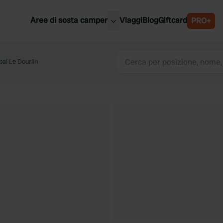
Aree di sosta camper
Viaggi
Blog
Giftcard
PRO+
ori aree di sosta camper
Belgio
al Le Dourlin
Slovenia
a
Austria
a
Svezia
nia
Svizzera
Bassi