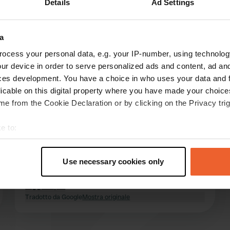
Details
Ad Settings
Mostra di più
)
a
censioni
ocess your personal data, e.g. your IP-number, using technolog
ur device in order to serve personalized ads and content, ad a
ces development. You have a choice in who uses your data and 
licable on this digital property where you have made your choic
Tyyui
T
e from the Cookie Declaration or by clicking on the Privacy trig
set 2025
Ottimo campeggio, accoglienza cordiale,
e to:
piazzole spaziose, ottimo servizio di pane,
t your geographical location which can be accurate to within sev
negozio nel villaggio con buoni servizi igienici e
tively scanning it for specific characteristics (fingerprinting)
belle docce, proprio sul mare e a circa un'ora di
Use necessary cookies only
 personal data is processed and set your preferences in the
det
bicicletta dal mercato del venerdì a Perros-
Guirec.
leggi di più
e content and ads, to provide social media features and to analy
Tradotto da Google
Mostra originale
 our site with our social media, advertising and analytics partn
 provided to them or that they’ve collected from your use of their