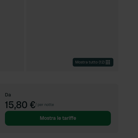
Mostra tutto
(
12
)
Da
15,80 €
/
per notte
Mostra le tariffe