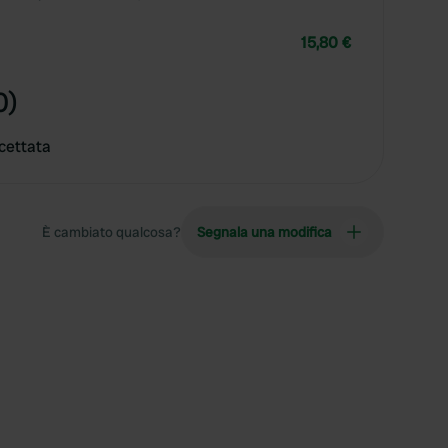
15,80 €
0)
cettata
È cambiato qualcosa?
Segnala una modifica