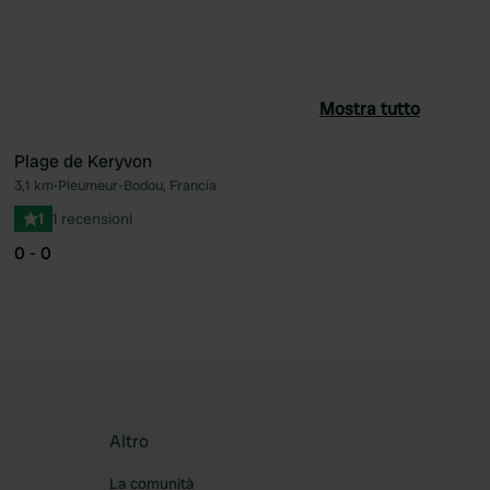
Mostra tutto
Plage de Keryvon
3,1 km
•
Pleumeur-Bodou, Francia
ferito
Preferito
1
1 recensioni
0 - 0
Altro
La comunità