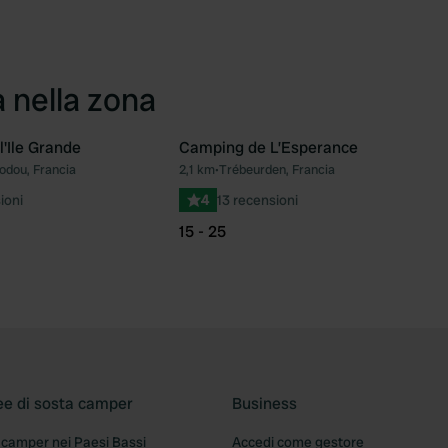
a nella zona
l'Ile Grande
Camping de L’Esperance
dou, Francia
2,1 km
•
Trébeurden, Francia
Preferito
Pre
ioni
4
13 recensioni
15 - 25
ee di sosta camper
Business
 camper nei Paesi Bassi
Accedi come gestore