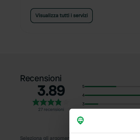
Visualizza tutti i servizi
Recensioni
3.89
5
4
3
27 recensioni
2
1
Seleziona gli argomenti di cui desideri leggere le rec