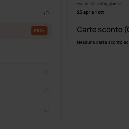
Copia
eventuali costi aggiuntivi.
25 apr a 1 ott
Copia
Carte sconto (
PRO+
Nessuna carta sconto ac
Copia
Copia
Copia