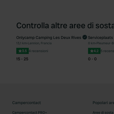
Controlla altre aree di sost
Onlycamp Camping Les Deux Rives
Serviceplaats 
Prenota ora
13,1 km
•
Lannion, Francia
0 km
•
Pleumeur-Bo
Preferito
3.5
4 recensioni
4.2
5 recens
15 - 25
0 - 0
Campercontact
Popolari ar
Campercontact PRO+
Aree di sosta