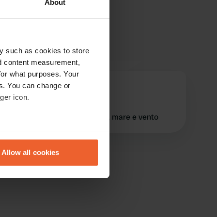
About
y such as cookies to store
nd content measurement,
for what purposes. Your
es. You can change or
otiskendra
o
ger icon.
ago 2025
posizione fantastica. silenzio, mare e vento
eral meters
Allow all cookies
ails section
.
se our traffic. We also share
ers who may combine it with
 services.