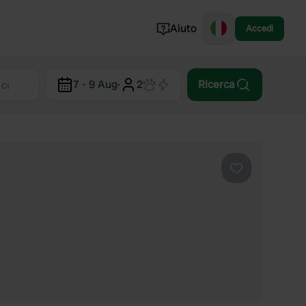
Aiuto
Accedi
Norvegia
7 - 9 Aug
·
2
Ricerca
Portogallo
Danimarca
Croazia
Mostra tutto...
Preferito