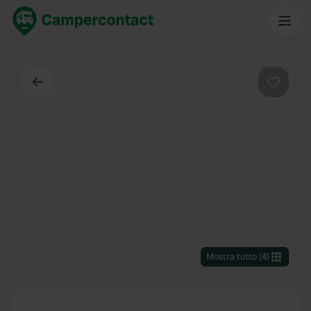
Indietro
Preferi
Mostra tutto
(
4
)