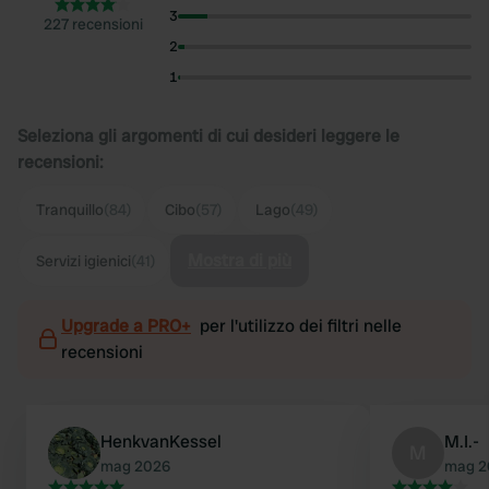
3
227 recensioni
2
1
Seleziona gli argomenti di cui desideri leggere le
recensioni:
Tranquillo
(84)
Cibo
(57)
Lago
(49)
Mostra di più
Servizi igienici
(41)
Upgrade a PRO+
per l'utilizzo dei filtri nelle
recensioni
HenkvanKessel
M.I.-
M
mag 2026
mag 2