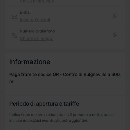
Visita il sito web
provided to them or that they’ve collected from your use
Copia
of their services.
E-mail
Invia un'e-mail
Copia
Numero di telefono
Chiama il luogo.
Copia
Informazione
Paga tramite codice QR - Centro di Bulgnéville a 300
m
Periodo di apertura e tariffe
Indicazione del prezzo basata su 2 persone a notte, tasse
incluse ed esclusi eventuali costi aggiuntivi.