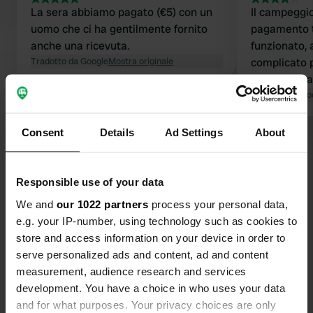
La sera abbiamo pagato (€5) con un
Il campeggio 
uomo che ci ha gentilmente fornito
pagamento t
anche una ricevuta.
funzionato, 
Tradotto da Google
Mostra originale
complicato 
francese e 
le istruzioni
Tradotto da Go
web fosse di
inglese. Abbiamo anche notato che
Consent
Details
Ad Settings
About
Visualizza tutte le 227 recensioni
alcuni ospit
per risparm
Responsible use of your data
Sei stato qui?
We and
our 1022 partners
process your personal data,
e.g. your IP-number, using technology such as cookies to
store and access information on your device in order to
serve personalized ads and content, ad and content
measurement, audience research and services
Contatto
development. You have a choice in who uses your data
and for what purposes. Your privacy choices are only