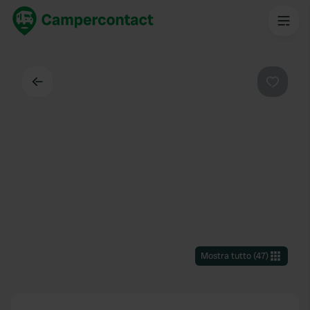
Indietro
Preferi
Mostra tutto
(
47
)