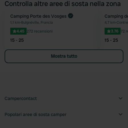
Controlla altre aree di sosta nella zona
Camping Porte des Vosges
Camping de
Preferito
1,1 km
•
Bulgnéville, Francia
4,7 km
•
Contrex
4.45
272 recensioni
3.76
72 r
15 - 25
15 - 25
Mostra tutto
Campercontact
Popolari aree di sosta camper