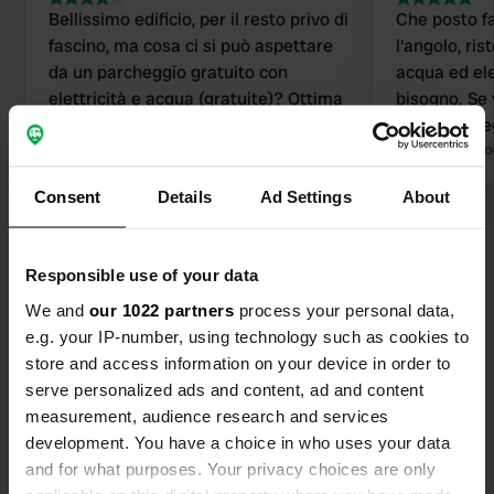
Bellissimo edificio, per il resto privo di
Che posto fa
fascino, ma cosa ci si può aspettare
l'angolo, ris
da un parcheggio gratuito con
acqua ed ele
elettricità e acqua (gratuite)? Ottima
bisogno. Se 
sosta a tarda notte,
sole, parch
meravigliosamente tranquilla.
Tradotto da Google
Mostra originale
del parchegg
Tradotto da Go
Abbiamo soggiornato qui per una
posto auto g
Consent
Details
Ad Settings
About
notte con la nostra famiglia di 5
Visualizza tutte le 43 recensioni
persone.
Responsible use of your data
Sei stato qui?
We and
our 1022 partners
process your personal data,
e.g. your IP-number, using technology such as cookies to
store and access information on your device in order to
serve personalized ads and content, ad and content
measurement, audience research and services
development. You have a choice in who uses your data
Contatto
and for what purposes. Your privacy choices are only