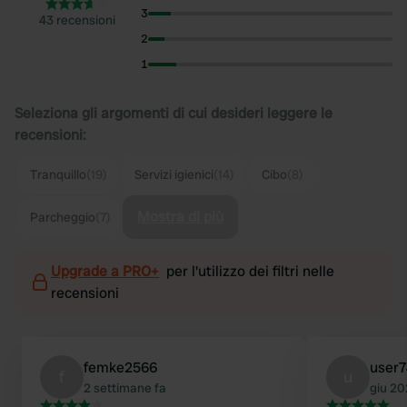
3
43 recensioni
2
1
Seleziona gli argomenti di cui desideri leggere le
recensioni:
Tranquillo
(19)
Servizi igienici
(14)
Cibo
(8)
Mostra di più
Parcheggio
(7)
Upgrade a PRO+
per l'utilizzo dei filtri nelle
recensioni
femke2566
user
f
u
2 settimane fa
giu 2