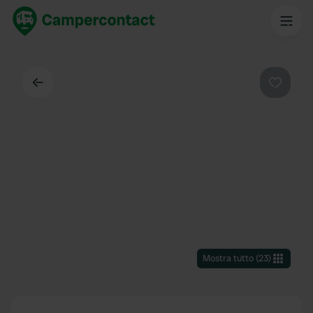
Indietro
Preferi
Mostra tutto
(
23
)