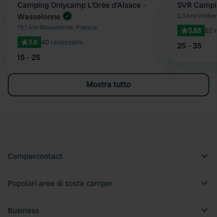
Prenota ora
Camping Onlycamp L'Orée d'Alsace -
SVR Campin
Preferito
Wasselonne
2,3 km
•
Vilsber
19,1 km
•
Wasselonne, Francia
3.83
82 
3.8
40 recensioni
25 - 35
15 - 25
Mostra tutto
Campercontact
Popolari aree di sosta camper
Business