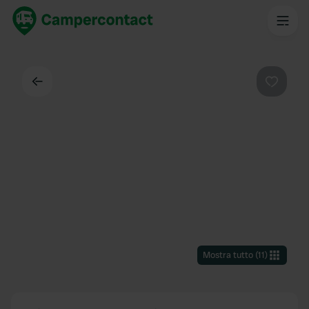
Indietro
Preferi
Mostra tutto
(
11
)