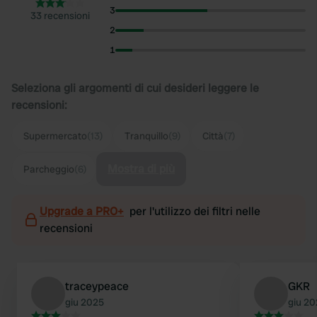
3
33 recensioni
2
1
Seleziona gli argomenti di cui desideri leggere le
recensioni:
Supermercato
(13)
Tranquillo
(9)
Città
(7)
Mostra di più
Parcheggio
(6)
Upgrade a PRO+
per l'utilizzo dei filtri nelle
recensioni
traceypeace
GKR
giu 2025
giu 2