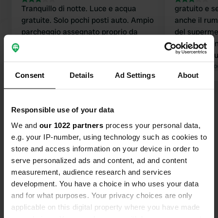
Tranquillo di notte. Luce e acqua
gratuito e se
gratuite. Solo pochi posti auto. Ampio
anche il rum
parcheggio assegnato proprio da
del supermer
Aldi/Lidl. A 15 minuti a piedi dal
avvicinament
centro città. Accanto alla stazione
degli autobu
degli autobus.
Tradotto da Google
Mostra originale
velocisti die
Tradotto da Go
Consent
Details
Ad Settings
About
accanto al 
Visualizza tutte le 33 recensioni
Responsible use of your data
We and
our 1022 partners
process your personal data,
Sei stato qui?
e.g. your IP-number, using technology such as cookies to
store and access information on your device in order to
serve personalized ads and content, ad and content
measurement, audience research and services
development. You have a choice in who uses your data
and for what purposes. Your privacy choices are only
Contatto
applicable on this digital property where you have made