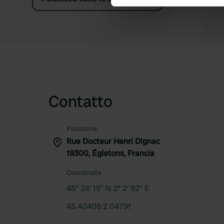
We use cookies to personalis
information about your use of
other information that you’ve
Contatto
Posizione
Rue Docteur Henri Dignac
19300, Égletons, Francia
Coordinate
45° 24' 15" N 2° 2' 52" E
45.40406 2.04791