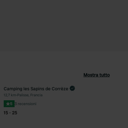
Mostra tutto
Camping les Sapins de Corrèze
Prenota ora
12,7 km
•
Palisse, Francia
ferito
Preferito
5
3 recensioni
15 - 25