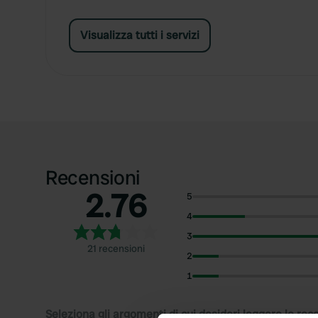
Visualizza tutti i servizi
Recensioni
2.76
5
4
3
21 recensioni
2
1
Seleziona gli argomenti di cui desideri leggere le rec