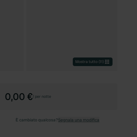
Mostra tutto
(
11
)
0,00 €
/
per notte
È cambiato qualcosa?
Segnala una modifica