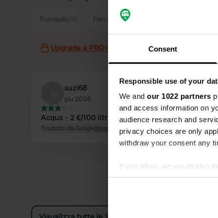
Tranquillo
(8)
Parcheggio
(5)
Città
(4)
Nuoto
(3)
Upgrade a PRO+
per l'utilizzo dei filtri nelle re
Consent
Responsible use of your dat
suzi68
s
We and
our 1022 partners
pr
giu 2026
and access information on yo
Acqua - 2 €/100 litri
audience research and servi
Tradotto da Google
Mostra originale
privacy choices are only app
withdraw your consent any tim
If you allow, we would also lik
Collect information abou
Identify your device by ac
Find out more about how your
Visualizza tutte le 21 recensioni