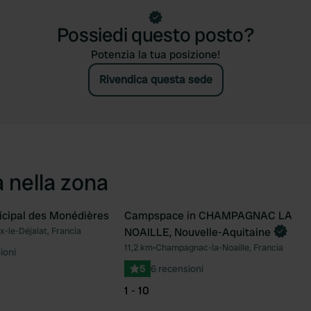
Possiedi questo posto?
Potenzia la tua posizione!
Rivendica questa sede
a nella zona
cipal des Monédières
Campspace in CHAMPAGNAC LA
Prenota ora
ix-le-Déjalat, Francia
NOAILLE, Nouvelle-Aquitaine
Preferito
Pre
11,2 km
•
Champagnac-la-Noaille, Francia
ioni
5
6 recensioni
1 - 10