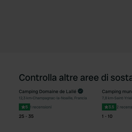
Controlla altre aree di sost
Camping Domaine de Lallé
Camping muni
Prenota ora
12,3 km
•
Champagnac-la-Noaille, Francia
7,8 km
•
Saint-Yrie
Preferito
5
1 recensioni
3.5
2 recens
25 - 35
1 - 10