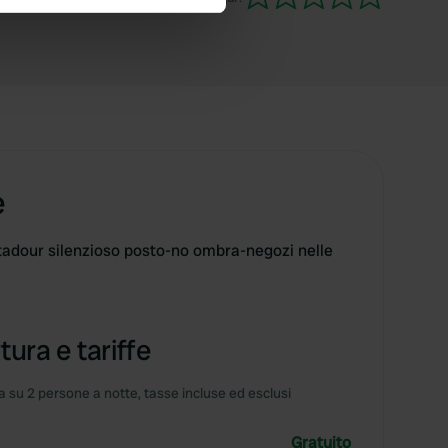
se our traffic. We also share
ers who may combine it with
 services.
e
tadour silenzioso posto-no ombra-negozi nelle
tura e tariffe
 su 2 persone a notte, tasse incluse ed esclusi
Gratuito