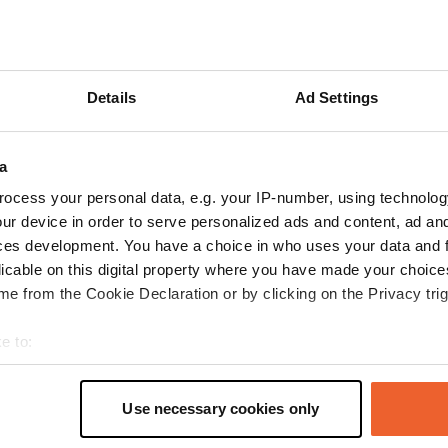
Mostra di più
censioni
Details
Ad Settings
a
camperCassie
c
ocess your personal data, e.g. your IP-number, using technolog
dic 2025
ur device in order to serve personalized ads and content, ad a
Le recinzioni delle foto sono sparite e ci sono
ces development. You have a choice in who uses your data and 
alcune buche, ma per un posto libero (quindi
licable on this digital property where you have made your choic
niente lamentele) va bene per una notte. Forse
e from the Cookie Declaration or by clicking on the Privacy trig
anche due.
Tradotto da Google
Mostra originale
e to:
t your geographical location which can be accurate to within sev
tively scanning it for specific characteristics (fingerprinting)
Use necessary cookies only
 personal data is processed and set your preferences in the
det