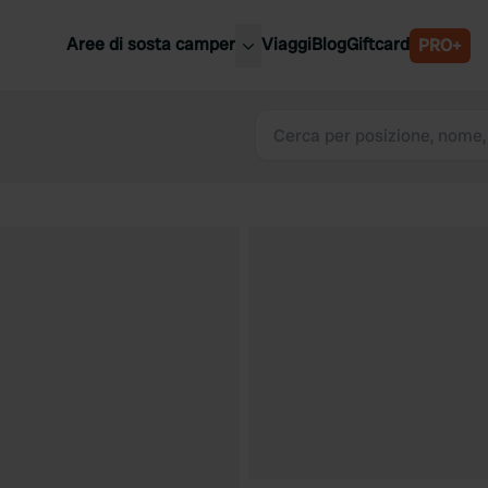
Aree di sosta camper
Viaggi
Blog
Giftcard
PRO+
ori aree di sosta camper
Belgio
Slovenia
a
Austria
a
Svezia
nia
Svizzera
Bassi