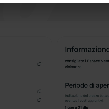
e content and ads, to provide social media features and to analy
 our site with our social media, advertising and analytics partn
 provided to them or that they’ve collected from your use of their
Informazion
consigliato l Espace Ven
vicinanze
Copia
Periodo di aper
Indicazione del prezzo basata
Copia
eventuali costi aggiuntivi.
Copia
1 gen a 31 dic