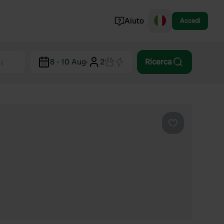
Aiuto
Accedi
Norvegia
8 - 10 Aug
·
2
Ricerca
Portogallo
Danimarca
Croazia
Mostra tutto...
Preferito