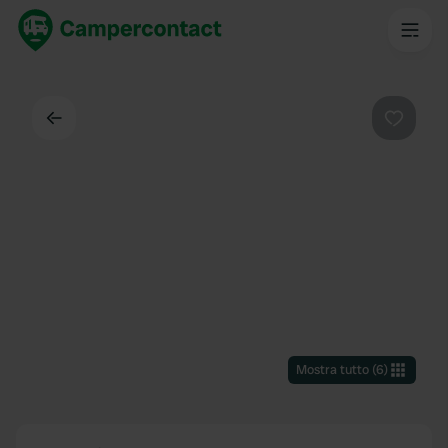
Indietro
Preferi
Mostra tutto
(
6
)