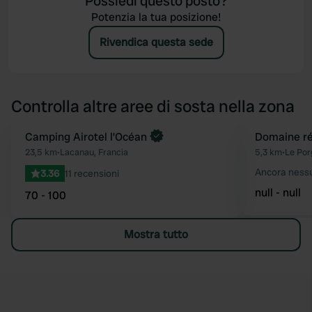
Possiedi questo posto?
Potenzia la tua posizione!
Rivendica questa sede
Controlla altre aree di sosta nella zona
Camping Airotel l’Océan
Domaine ré
Preferito
23,5 km
•
Lacanau, Francia
5,3 km
•
Le Por
Ancora ness
3.36
11 recensioni
null - null
70 - 100
Mostra tutto