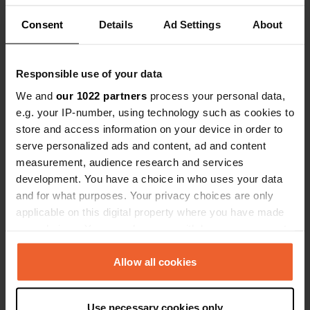
Sei stato qui?
Consent
Details
Ad Settings
About
Responsible use of your data
We and
our 1022 partners
process your personal data,
Contatto
e.g. your IP-number, using technology such as cookies to
store and access information on your device in order to
serve personalized ads and content, ad and content
Posizione
measurement, audience research and services
Route Forestière du Crohot
Copia
development. You have a choice in who uses your data
33950, Lège-Cap-Ferret, Francia
and for what purposes. Your privacy choices are only
Coordinate
applicable on this digital property where you have made
your choices. You can change or withdraw your consent
44° 47' 55" N 1° 13' 15" W
Copia
any time from the Cookie Declaration or by clicking on
44.7985 -1.22095
the Privacy trigger icon.
Allow all cookies
Copia
Codice sito
If you allow, we would also like to:
44258
Use necessary cookies only
Copia