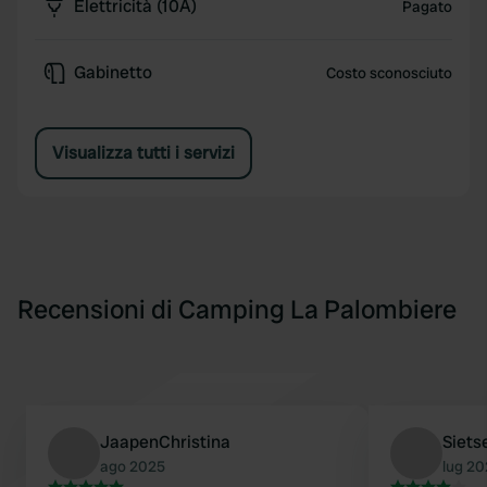
Elettricità (10A)
Pagato
Gabinetto
Costo sconosciuto
Visualizza tutti i servizi
Recensioni di Camping La Palombiere
JaapenChristina
Siets
ago 2025
lug 2