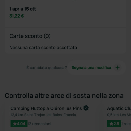
1 apr a 15 ott
31,22 €
Carte sconto (0)
Nessuna carta sconto accettata
È cambiato qualcosa?
Segnala una modifica
Controlla altre aree di sosta nella zona
Prenota ora
Camping Huttopia Oléron les Pins
Aquatic Clu
Preferito
12,4 km
•
Saint-Trojan-les-Bains, Francia
0,5 km
•
Les Ma
4.04
12 recensioni
2.5
1 rec