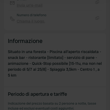
and set your preferences in the
details section
.
Invia un'e-mail
Copia
We use cookies to personalise content and ads, to
Numero di telefono
provide social media features and to analyse our traffic.
Chiama il luogo.
Copia
We also share information about your use of our site with
our social media, advertising and analytics partners who
may combine it with other information that you’ve
Informazione
provided to them or that they’ve collected from your use
of their services.
Situato in una foresta - Piscina all'aperto riscaldata -
snack bar - ristorante [limitato] - servizio di pane -
animazione - Quick-Stop possibile [15-11u, ma non nel
periodo di 5/7 al 25/8] - Spiaggia 3,5km - Centro 1 , a
5 km
Periodo di apertura e tariffe
Indicazione del prezzo basata su 2 persone a notte, tasse
incluse ed esclusi eventuali costi aggiuntivi.