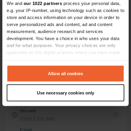
We and
our 1022 partners
process your personal data,
17570, Les Mathes, Francia
e.g. your IP-number, using technology such as cookies to
store and access information on your device in order to
Coordinate
serve personalized ads and content, ad and content
45° 43' 24" N 1° 10' 27" W
measurement, audience research and services
Copia
45.72339 -1.1742
development. You have a choice in who uses your data
Copia
and for what purposes. Your privacy choices are only
Codice sito
applicable on this digital property where you have made
48242
your choices. You can change or withdraw your consent
Copia
any time from the Cookie Declaration or by clicking on
PRO+
Upgrade a
PRO+
the Privacy trigger icon.
Allow all cookies
per tutti i dettagli di contatto
If you allow, we would also like to:
Mappa
Use necessary cookies only
Collect information about your geographical location
Mostra sulla mappa
which can be accurate to within several meters
Identify your device by actively scanning it for
Sito web
specific characteristics (fingerprinting)
Visita il sito web
Copia
Find out more about how your personal data is processed
E-mail