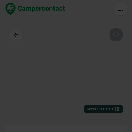
Indietro
Preferi
Mostra tutto
(
11
)