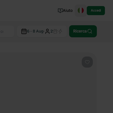
Aiuto
Accedi
Norvegia
6 - 8 Aug
·
2
Ricerca
Portogallo
Danimarca
Croazia
Mostra tutto...
Preferito