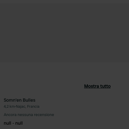
Mostra tutto
Somn'en Bulles
4,2 km
•
Najac, Francia
ferito
Preferito
Ancora nessuna recensione
null - null