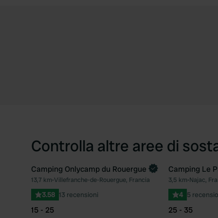
Controlla altre aree di sost
Camping Onlycamp du Rouergue
Camping Le P
Prenota ora
13,7 km
•
Villefranche-de-Rouergue, Francia
3,5 km
•
Najac, Fra
Preferito
3.58
13 recensioni
4
5 recensio
15 - 25
25 - 35