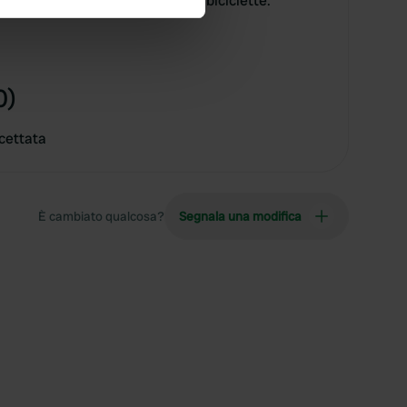
messi, servizio pane e noleggio biciclette.
se our traffic. We also share
ers who may combine it with
 services.
0)
cettata
È cambiato qualcosa?
Segnala una modifica