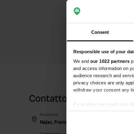
Consent
Responsible use of your dat
We and
our 1022 partners
pr
and access information on yo
audience research and servi
privacy choices are only app
withdraw your consent any tim
Contatto
If you allow, we would also lik
Collect information abou
Posizione
Identify your device by ac
Najac, Francia
Find out more about how your
Coordinate