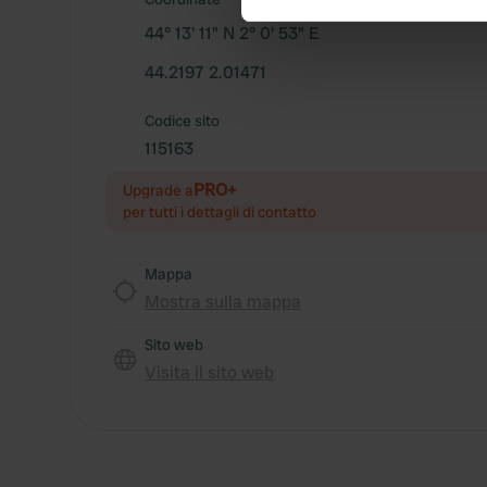
We use cookies to personalis
44° 13' 11" N 2° 0' 53" E
information about your use of
44.2197 2.01471
other information that you’ve
Codice sito
115163
PRO+
Upgrade a
per tutti i dettagli di contatto
Mappa
Mostra sulla mappa
Sito web
Visita il sito web