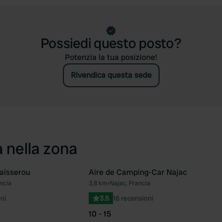
Possiedi questo posto?
Potenzia la tua posizione!
Rivendica questa sede
a nella zona
aïsserou
Aire de Camping-Car Najac
ncia
3,8 km
•
Najac, Francia
Preferito
Pre
ni
3.5
16 recensioni
10 - 15