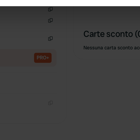
lavanderia, WiFi, cani am
e content and ads, to provide social media features and to analy
Copia
 our site with our social media, advertising and analytics partn
 provided to them or that they’ve collected from your use of their
Copia
Carte sconto (
Copia
Nessuna carta sconto ac
PRO+
Copia