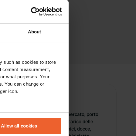
About
y such as cookies to store
nd content measurement,
for what purposes. Your
es. You can change or
ger icon.
e
fre piscina, parco giochi, supermercato, porto
eral meters
illuminata, superficie indurita, scarico delle
Allow all cookies
l'acqua, elettricità, servizi igienici, docce,
ails section
.