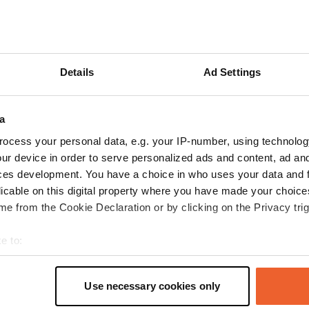
Aggiungi una recensione
Siete stati qui? Dite agli altri cosa ne pensate.
Details
Ad Settings
a
ocess your personal data, e.g. your IP-number, using technolog
ur device in order to serve personalized ads and content, ad a
ces development. You have a choice in who uses your data and 
licable on this digital property where you have made your choic
e from the Cookie Declaration or by clicking on the Privacy trig
Informazion
e to:
Il Camping des Étoiles of
t your geographical location which can be accurate to within sev
turistico, sicurezza, area 
tively scanning it for specific characteristics (fingerprinting)
Copia
Use necessary cookies only
acque reflue, rubinetto del
 personal data is processed and set your preferences in the
det