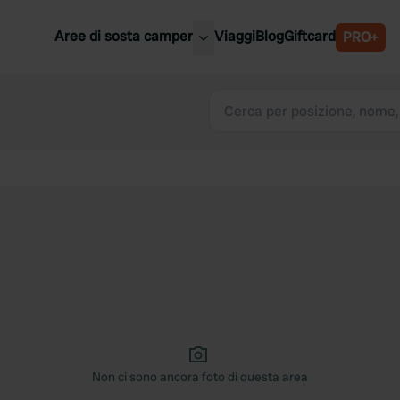
Aree di sosta camper
Viaggi
Blog
Giftcard
PRO+
ori aree di sosta camper
Belgio
Slovenia
a
Austria
a
Svezia
nia
Svizzera
Bassi
Non ci sono ancora foto di questa area