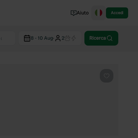
Aiuto
Accedi
Norvegia
8 - 10 Aug
·
2
Ricerca
Portogallo
Danimarca
Croazia
Mostra tutto...
Preferito