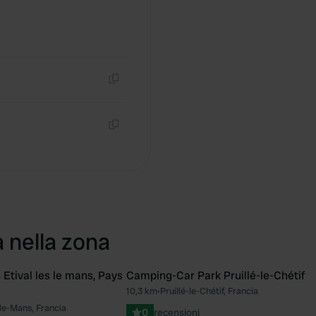
Copia
Copia
a nella zona
Etival les le mans, Pays
Camping-Car Park Pruillé-le-Chétif
10,3 km
•
Pruillé-le-Chétif, Francia
Preferito
Pre
-le-Mans, Francia
0
recensioni