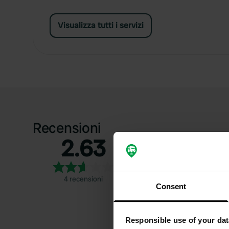
Visualizza tutti i servizi
Recensioni
2.63
5
4
3
4 recensioni
2
Consent
1
Responsible use of your dat