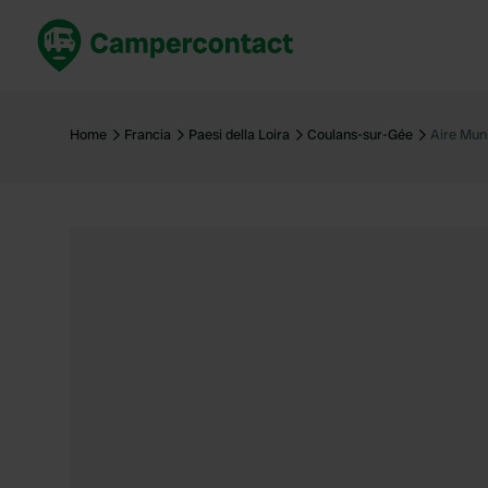
Prenota ora
Migli
Italia
Italia
Home
Francia
Paesi della Loira
Coulans-sur-Gée
Aire Mun
Spagna
Spagn
Francia
Franci
Germania
Germa
Prenotazione sicura (EN)
Paesi 
Mostra tutto...