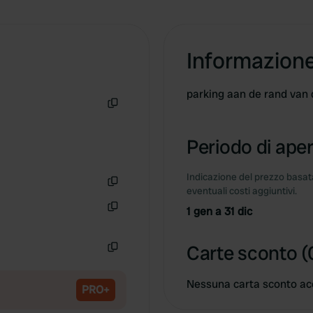
Informazion
parking aan de rand van 
Copia
Periodo di aper
Indicazione del prezzo basata
eventuali costi aggiuntivi.
Copia
1 gen a 31 dic
Copia
Carte sconto (
Copia
Nessuna carta sconto ac
PRO+