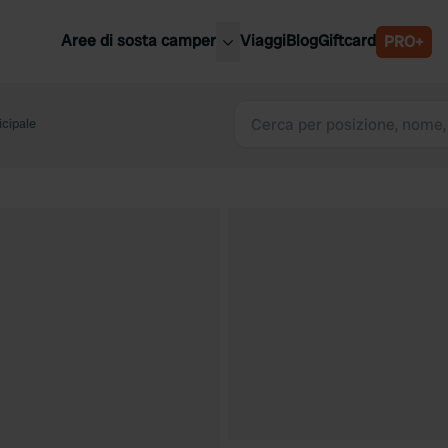
Aree di sosta camper
Viaggi
Blog
Giftcard
PRO+
ori aree di sosta camper
Belgio
icipale
Slovenia
a
Austria
a
Svezia
nia
Svizzera
Bassi