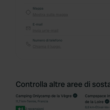
Mappa
Mostra sulla mappa
E-mail
Invia un'e-mail
Numero di telefono
Chiama il luogo.
Controlla altre aree di sost
Camping Onlycamp de la Vègre
Campspace in 
Prenota ora
11,7 km
•
Tennie, Francia
de la Loire
Preferito
8,8 km
•
Étival-lès
4
2 recensioni