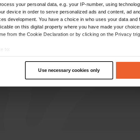
ocess your personal data, e.g. your IP-number, using technolog
ur device in order to serve personalized ads and content, ad a
brunotiana
b
ces development. You have a choice in who uses your data and 
ago 2018
licable on this digital property where you have made your choic
Posto valido per una notte tranquilla servizi
e from the Cookie Declaration or by clicking on the Privacy trig
spartani ma efficienti
e to:
t your geographical location which can be accurate to within sev
tively scanning it for specific characteristics (fingerprinting)
Use necessary cookies only
 personal data is processed and set your preferences in the
det
e content and ads, to provide social media features and to analy
 our site with our social media, advertising and analytics partn
 provided to them or that they’ve collected from your use of their