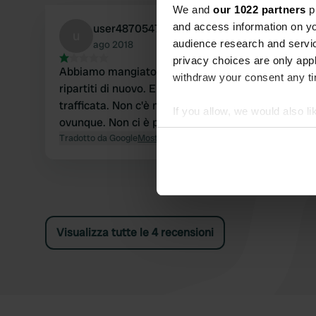
We and
our 1022 partners
pr
and access information on yo
user487054757
u
audience research and servi
ago 2018
privacy choices are only app
Abbiamo mangiato qualcosa e poi siamo
withdraw your consent any tim
ripartiti di nuovo. Era su una strada molto
trafficata. Non c'è nessun segno di un camper
If you allow, we would also lik
ovunque. Non ci è piaciuto.
Collect information abou
Tradotto da Google
Mostra originale
Identify your device by ac
Find out more about how your
We use cookies to personalis
information about your use of
Visualizza tutte le 4 recensioni
other information that you’ve