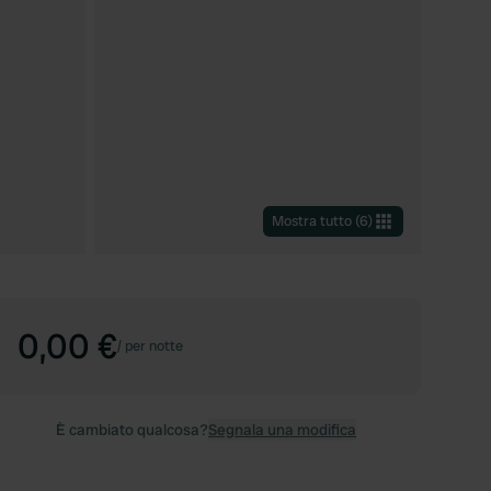
Mostra tutto
(
6
)
0,00 €
/
per notte
È cambiato qualcosa?
Segnala una modifica