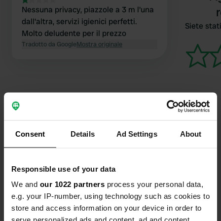
Nessuna privacy, piazzole a 3 m l'una
dall'altra, servizi igienici perfetti.
Siete stati
Molto deludente per il prezzo
Tradotto da Google
Mostra originale
Contatto
Consent
Details
Ad Settings
About
Posizione
Responsible use of your data
La Libaudière
Copia
85700, Pouzauges, Francia
We and
our 1022 partners
process your personal data,
e.g. your IP-number, using technology such as cookies to
Coordinate
store and access information on your device in order to
46° 47' 58" N 0° 47' 44" W
serve personalized ads and content, ad and content