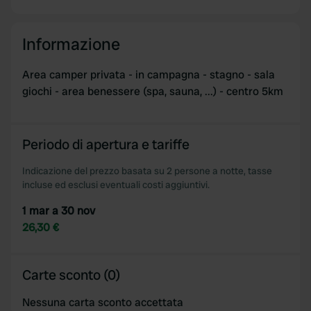
We also share information about your use of our site with
our social media, advertising and analytics partners who
Informazione
may combine it with other information that you’ve
provided to them or that they’ve collected from your use
Area camper privata - in campagna - stagno - sala
of their services.
giochi - area benessere (spa, sauna, ...) - centro 5km
Periodo di apertura e tariffe
Indicazione del prezzo basata su 2 persone a notte, tasse
incluse ed esclusi eventuali costi aggiuntivi.
1 mar a 30 nov
26,30 €
Carte sconto (0)
Nessuna carta sconto accettata