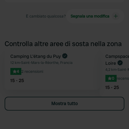
È cambiato qualcosa?
Segnala una modifica
Controlla altre aree di sosta nella zona
Camping L’étang du Puy
Prenota ora
Campspace 
Preferito
12 km
•
Saint-Mars-la-Réorthe, Francia
Loire
4,2 km
•
Saint-
4
2 recensioni
0
recens
15 - 25
15 - 25
Mostra tutto