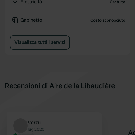
Elettricità
Gratuito
Gabinetto
Costo sconosciuto
Visualizza tutti i servizi
Recensioni di Aire de la Libaudière
Verzu
lug 2020
A